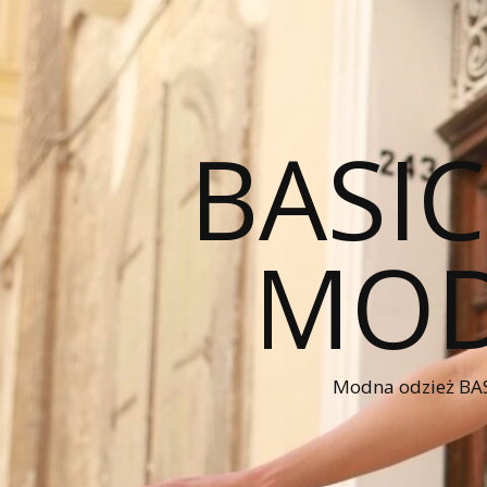
BASI
MOD
Modna odzież BAS