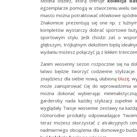
Modna odzież, którą oferuje
kolekcja ba
egzemplarze pomogą w stworzeniu wielu nieofi
miasto można potraktować ołówkowe spódnice
Znakomicie prezentują się one np. z luźny
kompletów wystarczy dobrać sportowe buty
sportowym stylu. Jeśli chodzi zaś o wspo
głębszym, trójkątnym dekoltem będą idealny
wydaniu możesz połączyć ją z lekkim trenczem
Zanim wiosenny sezon rozpocznie się na do
łatwo będzie tworzyć codzienne stylizacje
znajdziesz dla siebie nową, ulubioną
bluzę
, w
może zainspirować Cię do wprowadzenia w
można dokonać wybierając minimalistyczn
garderoby nada każdej stylizacji zupełnie 
wyglądały Twoje wiosenne zestawy na każdą 
różnorodne produkty odpowiadające Twoim 
teraz możesz skorzystać z atrakcyjnych ce
nadmiernego obciążenia dla domowego budżetu