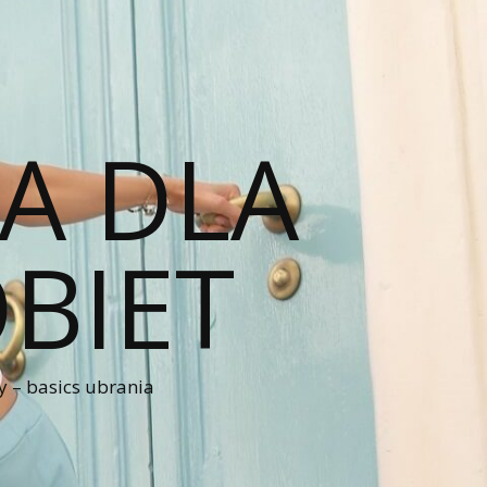
A DLA
BIET
 – basics ubrania