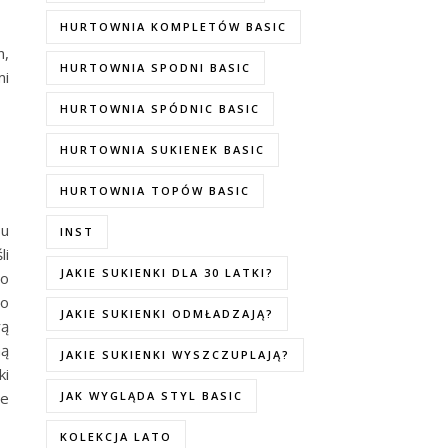
HURTOWNIA KOMPLETÓW BASIC
n,
HURTOWNIA SPODNI BASIC
mi
HURTOWNIA SPÓDNIC BASIC
HURTOWNIA SUKIENEK BASIC
HURTOWNIA TOPÓW BASIC
su
INST
li
JAKIE SUKIENKI DLA 30 LATKI?
co
do
JAKIE SUKIENKI ODMŁADZAJĄ?
rą
ną
JAKIE SUKIENKI WYSZCZUPLAJĄ?
ki
ne
JAK WYGLĄDA STYL BASIC
KOLEKCJA LATO