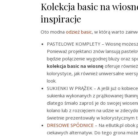
Kolekcja basic na wios
inspiracje
Oto modna
odzież basic
, w którą warto zainw
PASTELOWE KOMPLETY – Wiosnę możesz w 
Ponieważ projektanci znów lansują paste
będzie połączenie wygodnej bluzy oraz sp
kolekcja basic na wiosnę
oferuje również
kolorystyce, jak również uniwersalne wers
look.
SUKIENKI W PRĄŻEK – A jeśli już o kobie
sukienka wykonanych z prążkowanej tkaniny
dlatego śmiało zaproś je do swojej wiosenn
kolano lub z rozcięciem na udzie w zdecydo
świetnie prezentowały w kolorystycznym t
DRESOWE SPÓDNICE
– Na eButik.pl obok
ciekawych alternatyw. Do tego grona moż