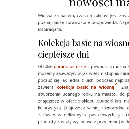
nowości ma
Wiosna za pasem, czas na zakupy! Jeśli za
poznaj nasze sprawdzone podpowiedzi. Naj
inspiracjami.
Kolekcja basic na wios
cieplejsze dni
Gładkie
ubrania damskie
z pewnością można za
możemy zauważyć, w jak wielkim stopniu minim
poczuć się jak jedna z nich, podczas najbli
zawiera
kolekcja basic na wiosnę
. Zna
stworzenia udanego looku na miasto, do p
znajdziesz w ofercie sklepu eButik.pl kusi 
kolorystyką. Znajdziesz w niej różnorodne cz
zarówno w delikatnych, pastelowych, jak r
produkty zostały wykonane z przyjemnej w do