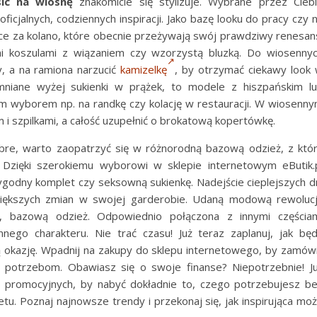
sic na wiosnę
znakomicie się stylizuje. Wybrane przez Cieb
cjalnych, codziennych inspiracji. Jako bazę looku do pracy czy 
 za kolano, które obecnie przeżywają swój prawdziwy renesan
mi koszulami z wiązaniem czy wzorzystą bluzką. Do wiosenny
, a na ramiona narzucić
kamizelkę
, by otrzymać ciekawy look
mniane wyżej sukienki w prążek, to modele z hiszpańskim l
m wyborem np. na randkę czy kolację w restauracji. W wiosenn
 i szpilkami, a całość uzupełnić o brokatową kopertówkę.
bre, warto zaopatrzyć się w różnorodną bazową odzież, z któ
. Dzięki szerokiemu wyborowi w sklepie internetowym eButik.
ygodny komplet czy seksowną sukienkę. Nadejście cieplejszych d
iększych zmian w swojej garderobie. Udaną modową rewoluc
ą, bazową odzież. Odpowiednio połączona z innymi częścia
innego charakteru. Nie trać czasu! Już teraz zaplanuj, jak bę
okazję. Wpadnij na zakupy do sklepu internetowego, by zamów
potrzebom. Obawiasz się o swoje finanse? Niepotrzebnie! J
n promocyjnych, by nabyć dokładnie to, czego potrzebujesz b
. Poznaj najnowsze trendy i przekonaj się, jak inspirująca mo