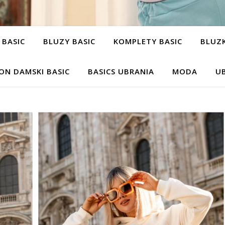
 BASIC
BLUZY BASIC
KOMPLETY BASIC
BLUZK
ON DAMSKI BASIC
BASICS UBRANIA
MODA
UB