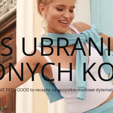
CS UBRANI
NYCH KO
IC FEEL GOOD to recepta na wszystkie modowe dylematy