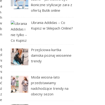
ie
ikoniczne stylizacje zara z
na
ofertą Butik online
s.
ch
Ubrania Addidas – Co
 w
Kupisz w Sklepach Online?
ub
ym
rą
Przejściowa kurtka
pl
damska poznaj wiosenne
ni
trendy
ję
mi
dą
Moda wiosna-lato
ić
przedstawiamy
uż
nadchodzące trendy na
ez
obecny sezon
że