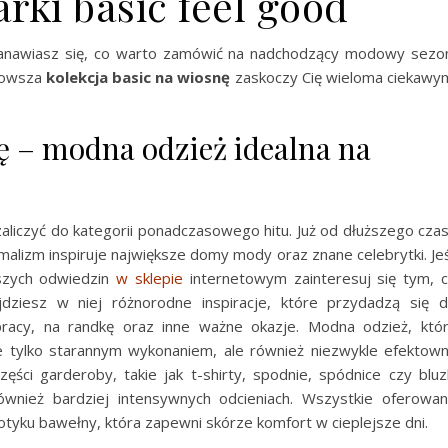
rki basic feel good
stanawiasz się, co warto zamówić na nadchodzący modowy sezo
nowsza
kolekcja basic na wiosnę
zaskoczy Cię wieloma ciekawy
nę – modna odzież idealna na
liczyć do kategorii ponadczasowego hitu. Już od dłuższego cza
alizm inspiruje największe domy mody oraz znane celebrytki. Jeś
ższych odwiedzin
w sklepie
internetowym zainteresuj się tym, 
jdziesz w niej różnorodne inspiracje, które przydadzą się 
racy, na randkę oraz inne ważne okazje. Modna odzież, któ
nie tylko starannym wykonaniem, ale również niezwykle efektow
ęści garderoby, takie jak t-shirty, spodnie, spódnice czy bluz
ównież bardziej intensywnych odcieniach. Wszystkie oferowa
tyku bawełny, która zapewni skórze komfort w cieplejsze dni.