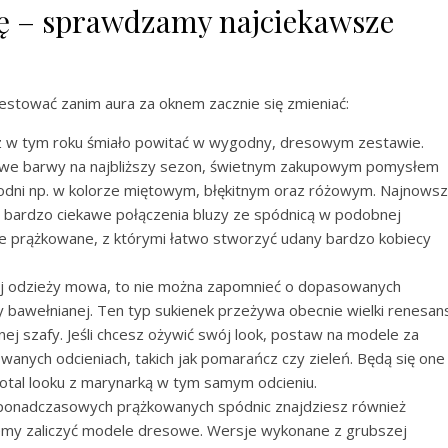
nę – sprawdzamy najciekawsze
estować zanim aura za oknem zacznie się zmieniać:
tym roku śmiało powitać w wygodny, dresowym zestawie.
lowe barwy na najbliższy sezon, świetnym zakupowym pomysłem
odni np. w kolorze miętowym, błękitnym oraz różowym. Najnows
 bardzo ciekawe połączenia bluzy ze spódnicą w podobnej
je prążkowane, z którymi łatwo stworzyć udany bardzo kobiecy
cej odzieży mowa, to nie można zapomnieć o dopasowanych
 bawełnianej. Ten typ sukienek przeżywa obecnie wielki renesan
ej szafy. Jeśli chcesz ożywić swój look, postaw na modele za
wanych odcieniach, takich jak pomarańcz czy zieleń. Będą się one
otal looku z marynarką w tym samym odcieniu.
 ponadczasowych prążkowanych spódnic znajdziesz również
emy zaliczyć modele dresowe. Wersje wykonane z grubszej