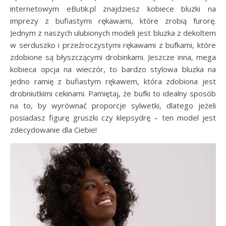
internetowym eButik.pl znajdziesz kobiece bluzki na
imprezy z bufiastymi rękawami, które zrobią furorę.
Jednym z naszych ulubionych modeli jest bluzka z dekoltem
w serduszko i przeźroczystymi rękawami z bufkami, które
zdobione są błyszczącymi drobinkami. Jeszcze inna, mega
kobieca opcja na wieczór, to bardzo stylowa bluzka na
jedno ramię z bufiastym rękawem, która zdobiona jest
drobniutkimi cekinami. Pamiętaj, że bufki to idealny sposób
na to, by wyrównać proporcje sylwetki, dlatego jeżeli
posiadasz figurę gruszki czy klepsydrę – ten model jest
zdecydowanie dla Ciebie!