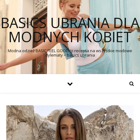
BASICS UBRANIA DLA
MODNYCH KOBIET
Modna odzież BASIC FEEL GOOD to recepta na wszystkie modowe
dylematy – basics ubrania