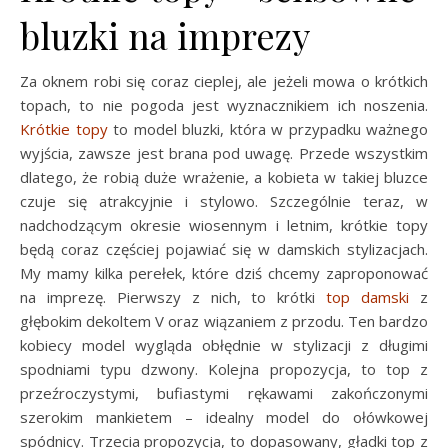
bluzki na imprezy
Za oknem robi się coraz cieplej, ale jeżeli mowa o krótkich
topach, to nie pogoda jest wyznacznikiem ich noszenia.
Krótkie topy
to model bluzki, która w przypadku ważnego
wyjścia, zawsze jest brana pod uwagę. Przede wszystkim
dlatego, że robią duże wrażenie, a kobieta w takiej bluzce
czuje się atrakcyjnie i stylowo. Szczególnie teraz, w
nadchodzącym okresie wiosennym i letnim, krótkie topy
będą coraz częściej pojawiać się w damskich stylizacjach.
My mamy kilka perełek, które dziś chcemy zaproponować
na imprezę. Pierwszy z nich, to krótki
top damski
z
głębokim dekoltem V oraz wiązaniem z przodu. Ten bardzo
kobiecy model wygląda obłędnie w stylizacji z długimi
spodniami typu dzwony. Kolejna propozycja, to top z
przeźroczystymi, bufiastymi rękawami zakończonymi
szerokim mankietem – idealny model do ołówkowej
spódnicy. Trzecia propozycja, to dopasowany, gładki top z