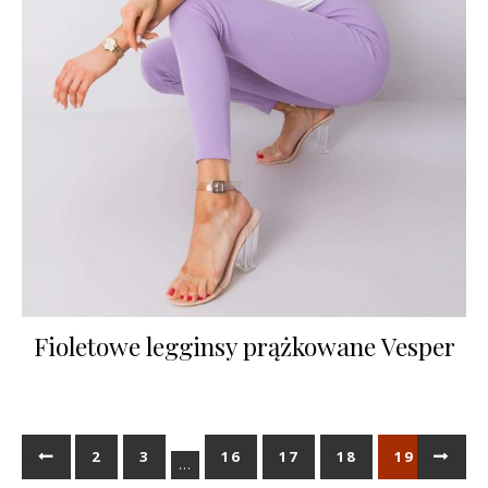
Fioletowe legginsy prążkowane Vesper
←
1
2
3
16
17
18
19
→
20
…