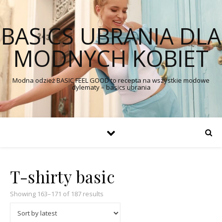
BASICS UBRANIA DLA
MODNYCH KOBIET
Modna odzież BASIC FEEL GOOD to recepta na wszystkie modowe
dylematy – basics ubrania
T-shirty basic
Showing 163–171 of 187 results