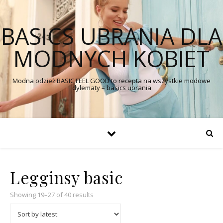
BASICS UBRANIA DLA
MODNYCH KOBIET
Modna odzież BASIC FEEL GOOD to recepta na wszystkie modowe
dylematy – basics ubrania
Legginsy basic
Showing 19–27 of 40 results