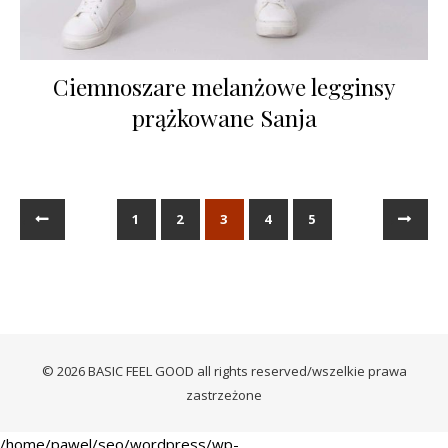
Ciemnoszare melanżowe legginsy
prążkowane Sanja
←
1
2
3
4
5
→
© 2026 BASIC FEEL GOOD all rights reserved/wszelkie prawa
zastrzeżone
/home/pawel/seo/wordpress/wp-