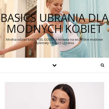
BASICS UBRANIA DLA
MODNYCH KOBIET
Modna odzież BASIC FEEL GOOD to recepta na wszystkie modowe
dylematy – basics ubrania