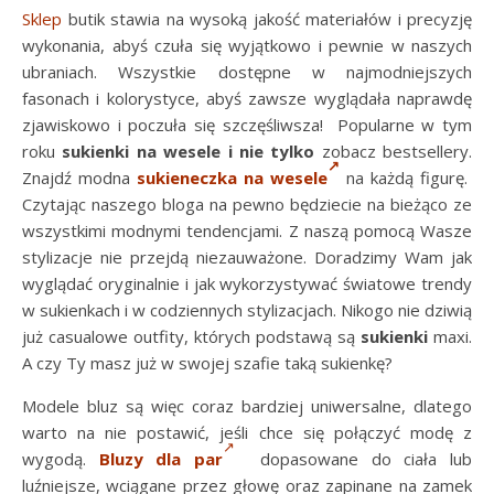
Sklep
butik stawia na wysoką jakość materiałów i precyzję
wykonania, abyś czuła się wyjątkowo i pewnie w naszych
ubraniach. Wszystkie dostępne w najmodniejszych
fasonach i kolorystyce, abyś zawsze wyglądała naprawdę
zjawiskowo i poczuła się szczęśliwsza! Popularne w tym
roku
sukienki na wesele i nie tylko
zobacz bestsellery.
Znajdź modna
sukieneczka na wesele
na każdą figurę.
Czytając naszego bloga na pewno będziecie na bieżąco ze
wszystkimi modnymi tendencjami. Z naszą pomocą Wasze
stylizacje nie przejdą niezauważone. Doradzimy Wam jak
wyglądać oryginalnie i jak wykorzystywać światowe trendy
w sukienkach i w codziennych stylizacjach. Nikogo nie dziwią
już casualowe outfity, których podstawą są
sukienki
maxi.
A czy Ty masz już w swojej szafie taką sukienkę?
Modele bluz są więc coraz bardziej uniwersalne, dlatego
warto na nie postawić, jeśli chce się połączyć modę z
wygodą.
Bluzy dla par
dopasowane do ciała lub
luźniejsze, wciągane przez głowę oraz zapinane na zamek