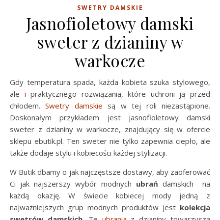
SWETRY DAMSKIE
Jasnofioletowy damski
sweter z dzianiny w
warkocze
Gdy temperatura spada, każda kobieta szuka stylowego,
ale
i
praktycznego rozwiązania, które uchroni ją przed
chłodem.
Swetry damskie
są w tej roli niezastąpione.
Doskonałym przykładem jest jasnofioletowy damski
sweter z dzianiny w warkocze, znajdujący się w ofercie
sklepu ebutik.pl. Ten sweter nie tylko zapewnia ciepło, ale
także dodaje stylu i kobiecości każdej stylizacji.
W Butik dbamy o jak najczęstsze dostawy, aby zaoferować
Ci jak najszerszy wybór modnych
ubrań
damskich na
każdą okazję. W świecie kobiecej mody jedną z
najważniejszych grup modnych produktów jest
kolekcja
swetrów damskich
. Te
ubrania
z dzianiny towarzyszą