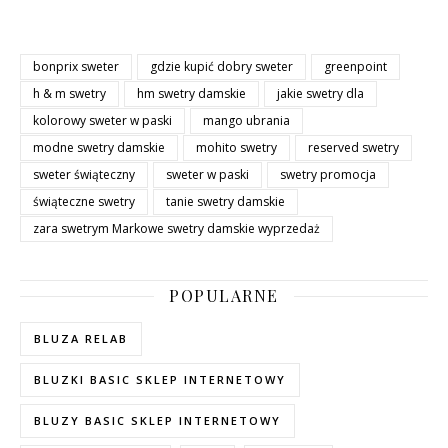
bonprix sweter
gdzie kupić dobry sweter
greenpoint
h & m swetry
hm swetry damskie
jakie swetry dla
kolorowy sweter w paski
mango ubrania
modne swetry damskie
mohito swetry
reserved swetry
sweter świąteczny
sweter w paski
swetry promocja
świąteczne swetry
tanie swetry damskie
zara swetrym Markowe swetry damskie wyprzedaż
POPULARNE
BLUZA RELAB
BLUZKI BASIC SKLEP INTERNETOWY
BLUZY BASIC SKLEP INTERNETOWY