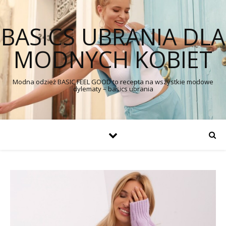
BASICS UBRANIA DLA
MODNYCH KOBIET
Modna odzież BASIC FEEL GOOD to recepta na wszystkie modowe
dylematy – basics ubrania