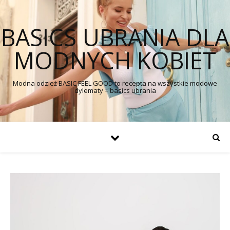
BASICS UBRANIA DLA
MODNYCH KOBIET
Modna odzież BASIC FEEL GOOD to recepta na wszystkie modowe
dylematy – basics ubrania