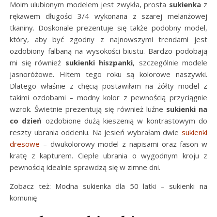
Moim ulubionym modelem jest zwykła, prosta
sukienka
z
rękawem długości 3/4 wykonana z szarej melanżowej
tkaniny. Doskonale prezentuje się także podobny model,
który, aby być zgodny z najnowszymi trendami jest
ozdobiony falbaną na wysokości biustu. Bardzo podobają
mi się również
sukienki hiszpanki
, szczególnie modele
jasnoróżowe. Hitem tego roku są kolorowe naszywki.
Dlatego właśnie z chęcią postawiłam na żółty model z
takimi ozdobami – modny kolor z pewnością przyciągnie
wzrok. Świetnie prezentują się również luźne
sukienki na
co dzień
ozdobione dużą kieszenią w kontrastowym do
reszty ubrania odcieniu. Na jesień wybrałam dwie
sukienki
dresowe
– dwukolorowy model z napisami oraz fason w
kratę z kapturem. Ciepłe ubrania o wygodnym kroju z
pewnością idealnie sprawdzą się w zimne dni.
Zobacz też: Modna sukienka dla 50 latki – sukienki na
komunię