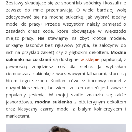
Zestawy składające się ze spodni lub spódnicy i koszuli nie
zawsze do mnie przemawiają. O wiele bardziej wolę
zdecydować się na modną sukienkę. Jak wybrać idealny
model do pracy? Przede wszystkim należy pamiętać o
zasadach dress code, które obowiązuje w większości
miejsc pracy. Nie stawiajmy na zbyt krótkie modele,
unikajmy fasonów bez rękawów (chyba, że założymy do
nich na przykład żakiet) czy z głębokim dekoltem.
Modne
sukienki na co dzień
są dostępne
w sklepie
papilion.pl, z
pewnością znajdziesz coś dla siebie. Ja wybrałam
ciemnoszarą sukienkę z warstwowymi falbanami, które są
hitem tego sezonu. Kupiłam również bordowy model z
dużymi kieszeniami, bo wiem, że ten odcień jest zawsze
popularny jesienią. W mojej szafie znalazła się także
jasnoróżowa,
modna sukienka
z biżuteryjnym dekoltem
oraz klasyczny czarny model z białym kołnierzykiem i
mankietami.