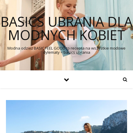
BASICS UBRANIA DLA
MODNYCH KOBIET
Modna odzież BASIC FEEL GOOD to recepta na wszystkie modowe
dylematy – basics ubrania