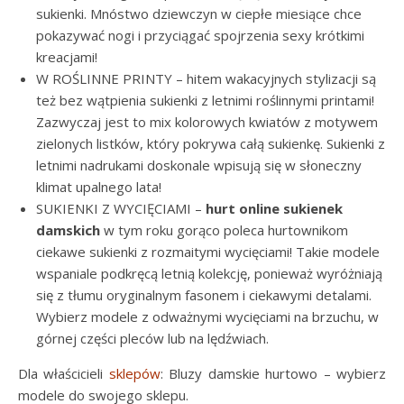
sukienki. Mnóstwo dziewczyn w ciepłe miesiące chce
pokazywać nogi i przyciągać spojrzenia sexy krótkimi
kreacjami!
W ROŚLINNE PRINTY – hitem wakacyjnych stylizacji są
też bez wątpienia sukienki z letnimi roślinnymi printami!
Zazwyczaj jest to mix kolorowych kwiatów z motywem
zielonych listków, który pokrywa całą sukienkę. Sukienki z
letnimi nadrukami doskonale wpisują się w słoneczny
klimat upalnego lata!
SUKIENKI Z WYCIĘCIAMI –
hurt online sukienek
damskich
w tym roku gorąco poleca hurtownikom
ciekawe sukienki z rozmaitymi wycięciami! Takie modele
wspaniale podkręcą letnią kolekcję, ponieważ wyróżniają
się z tłumu oryginalnym fasonem i ciekawymi detalami.
Wybierz modele z odważnymi wycięciami na brzuchu, w
górnej części pleców lub na lędźwiach.
Dla właścicieli
sklepów
: Bluzy damskie hurtowo – wybierz
modele do swojego sklepu.