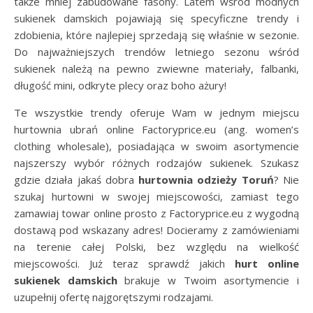
także mniej zabudowane fasony. Latem wśród modnych
sukienek damskich pojawiają się specyficzne trendy i
zdobienia, które najlepiej sprzedają się właśnie w sezonie.
Do najważniejszych trendów letniego sezonu wśród
sukienek należą na pewno zwiewne materiały, falbanki,
długość mini, odkryte plecy oraz boho ażury!
Te wszystkie trendy oferuje Wam w jednym miejscu
hurtownia ubrań online Factoryprice.eu (ang. women’s
clothing wholesale), posiadająca w swoim asortymencie
najszerszy wybór różnych rodzajów sukienek. Szukasz
gdzie działa jakaś dobra
hurtownia odzieży Toruń
? Nie
szukaj hurtowni w swojej miejscowości, zamiast tego
zamawiaj towar online prosto z Factoryprice.eu z wygodną
dostawą pod wskazany adres! Docieramy z zamówieniami
na terenie całej Polski, bez względu na wielkość
miejscowości. Już teraz sprawdź jakich
hurt online
sukienek damskich
brakuje w Twoim asortymencie i
uzupełnij ofertę najgorętszymi rodzajami.