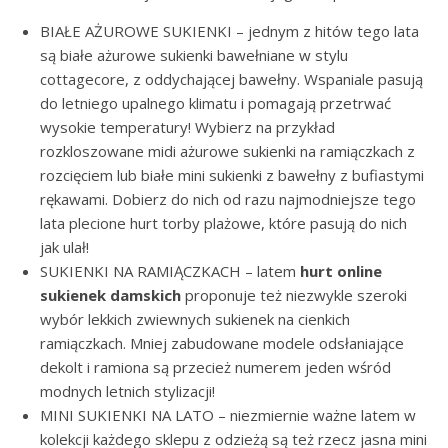
BIAŁE AŻUROWE SUKIENKI – jednym z hitów tego lata
są białe ażurowe sukienki bawełniane w stylu
cottagecore, z oddychającej bawełny. Wspaniale pasują
do letniego upalnego klimatu i pomagają przetrwać
wysokie temperatury! Wybierz na przykład
rozkloszowane midi ażurowe sukienki na ramiączkach z
rozcięciem lub białe mini sukienki z bawełny z bufiastymi
rękawami. Dobierz do nich od razu najmodniejsze tego
lata plecione hurt torby plażowe, które pasują do nich
jak ulał!
SUKIENKI NA RAMIĄCZKACH – latem
hurt online
sukienek damskich
proponuje też niezwykle szeroki
wybór lekkich zwiewnych sukienek na cienkich
ramiączkach. Mniej zabudowane modele odsłaniające
dekolt i ramiona są przecież numerem jeden wśród
modnych letnich stylizacji!
MINI SUKIENKI NA LATO – niezmiernie ważne latem w
kolekcji każdego sklepu z odzieżą są też rzecz jasna mini