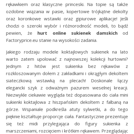
rękawkiem oraz klasyczne princeski. Na topie są także
ozdobne wiązania w pasie, kopertowe trójkątne dekolty
oraz koronkowe wstawki oraz gipiurowe aplikacje! Jeśli
chodzi o szeroki wybór i różnorodność modeli, to bądź
pewien, że
hurt online sukienek damskich
od
Factoryprice.eu stanie na wysokości zadania.
Jakiego rodzaju modele koktajlowych sukienek na lato
warto zatem upolować z najnowszej kolekcji hurtowni?
Jednym z hitów jest sukienka bez rękawów z
rozkloszowanym dołem z zakładkami i okrągłym dekoltem
siateczkową wstawką na plecach! Doskonale łączy
elegancki szyk z odważnym pazurem weselnej kreacji.
Niezwykle ciekawie wygląda też dopasowana do ciała mini
sukienki koktajlowa z hiszpańskim dekoltem z falbaną na
górze. Wspaniale podkreśla atuty sylwetki, a do tego
pięknie kształtuje proporcje ciała. Fantastycznie prezentuje
się też midi przylegająca do figury sukienka z
marszczeniami, rozcięciem i krótkim rękawem. Przeglądając