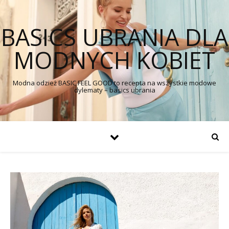
BASICS UBRANIA DLA
MODNYCH KOBIET
Modna odzież BASIC FEEL GOOD to recepta na wszystkie modowe
dylematy – basics ubrania