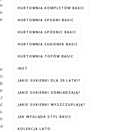
 w
HURTOWNIA KOMPLETÓW BASIC
re
je
HURTOWNIA SPODNI BASIC
HURTOWNIA SPÓDNIC BASIC
HURTOWNIA SUKIENEK BASIC
HURTOWNIA TOPÓW BASIC
le
INST
ym
JAKIE SUKIENKI DLA 30 LATKI?
ii
re
JAKIE SUKIENKI ODMŁADZAJĄ?
 z
ić
JAKIE SUKIENKI WYSZCZUPLAJĄ?
i,
JAK WYGLĄDA STYL BASIC
go
ką
KOLEKCJA LATO