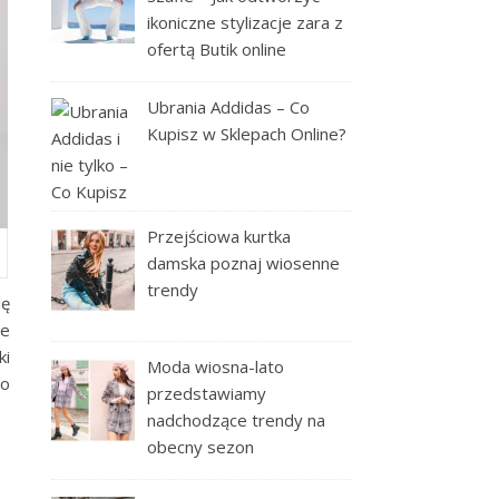
ikoniczne stylizacje zara z
ofertą Butik online
Ubrania Addidas – Co
Kupisz w Sklepach Online?
Przejściowa kurtka
damska poznaj wiosenne
trendy
ię
ze
ki
Moda wiosna-lato
to
przedstawiamy
nadchodzące trendy na
obecny sezon