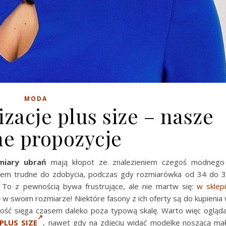
MODA
izacje plus size – nasze
e propozycje
miary ubrań
mają kłopot ze znalezieniem czegoś modnego
asem trudne do zdobycia, podczas gdy rozmiarówka od 34 do 
 To z pewnością bywa frustrujące, ale nie martw się:
w sklep
e
w swoim rozmiarze! Niektóre fasony z ich oferty są do kupienia
ość sięga czasem daleko poza typową skalę. Warto więc ogląd
PLUS SIZE
, nawet gdy na zdjęciu widać modelkę noszącą ma