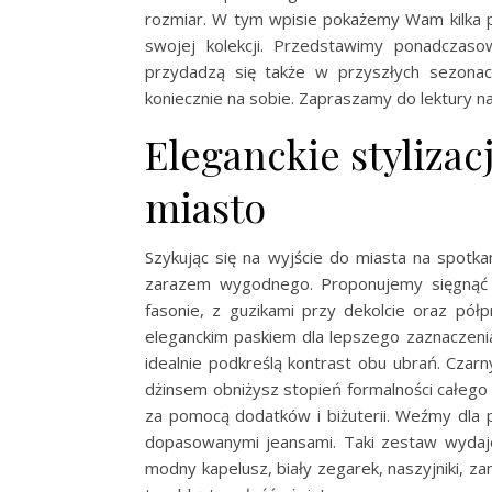
rozmiar. W tym wpisie pokażemy Wam kilka p
swojej kolekcji. Przedstawimy ponadczas
przydadzą się także w przyszłych sezonac
koniecznie na sobie. Zapraszamy do lektury n
Eleganckie stylizac
miasto
Szykując się na wyjście do miasta na spotk
zarazem wygodnego. Proponujemy sięgnąć p
fasonie, z guzikami przy dekolcie oraz półp
eleganckim paskiem dla lepszego zaznaczenia 
idealnie podkreślą kontrast obu ubrań. Czar
dżinsem obniżysz stopień formalności całego 
za pomocą dodatków i biżuterii. Weźmy dla 
dopasowanymi jeansami. Taki zestaw wydaje
modny kapelusz, biały zegarek, naszyjniki, z