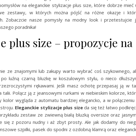
omysłów na eleganckie stylizacje plus size, które dobrze mieć
owe zestawy, w których można pójść na różne okazje i któ
h. Zobaczcie nasze pomysły na modny look i przetestujcie 
aszego poradnika!
je plus size – propozycje na
anie ze znajomymi lub zakupy warto wybrać coś szykownego, a
o luźną czarną bluzkę w koszulowym stylu, o nieco dłuższ
rzezroczystymi rękawami. Jeśli masz ochotę przepasaj ją w tal
talii. Połącz ją z jeansowymi rurkami w niebieskim kolorze, któ
ny kolor wygląda z automatu bardziej elegancko, a w połączeniu
stroju.
Eleganckie stylizacje plus size
da się też łatwo podkręc
przykładu zestaw ze zwiewną białą bluzką oversize oraz jasnym
 się z pozoru nudny i aż zbyt prosty. Ale jak dodamy do nie
amszowe szpilki, pasek do spodni z ozdobną klamrą oraz eleganc