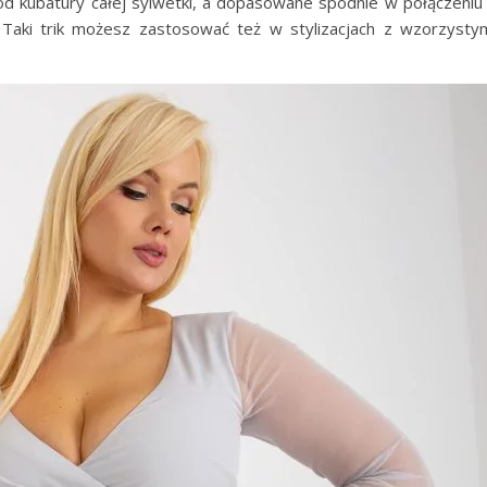
 kubatury całej sylwetki, a dopasowane spodnie w połączeniu
 Taki trik możesz zastosować też w stylizacjach z wzorzysty