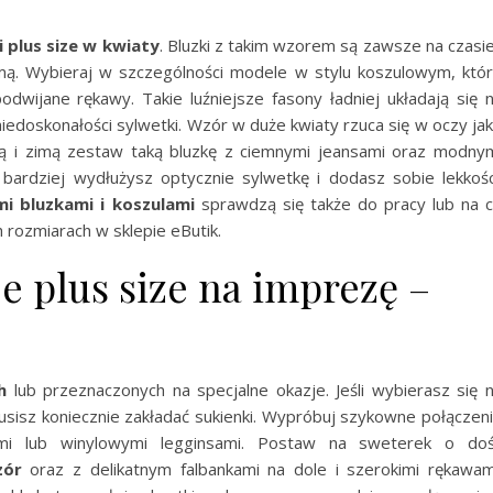
i plus size w kwiaty
. Bluzki z takim wzorem są zawsze na czasie
zimą. Wybieraj w szczególności modele w stylu koszulowym, któ
odwijane rękawy. Takie luźniejsze fasony ładniej układają się 
niedoskonałości sylwetki. Wzór w duże kwiaty rzuca się w oczy ja
ią i zimą zestaw taką bluzkę z ciemnymi jeansami oraz modny
ardziej wydłużysz optycznie sylwetkę i dodasz sobie lekkośc
i bluzkami i koszulami
sprawdzą się także do pracy lub na 
rozmiarach w sklepie eButik.
je plus size na imprezę –
h
lub przeznaczonych na specjalne okazje. Jeśli wybierasz się 
sisz koniecznie zakładać sukienki. Wypróbuj szykowne połączen
mi lub winylowymi legginsami. Postaw na sweterek o do
zór
oraz z delikatnym falbankami na dole i szerokimi rękawam