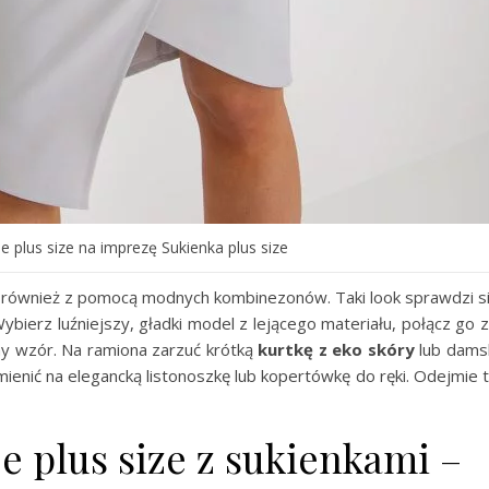
je plus size na imprezę Sukienka plus size
yć również z pomocą modnych kombinezonów. Taki look sprawdzi s
Wybierz luźniejszy, gładki model z lejącego materiału, połącz go 
ny wzór. Na ramiona zarzuć krótką
kurtkę z eko skóry
lub dams
mienić na elegancką listonoszkę lub kopertówkę do ręki. Odejmie 
je plus size z sukienkami –