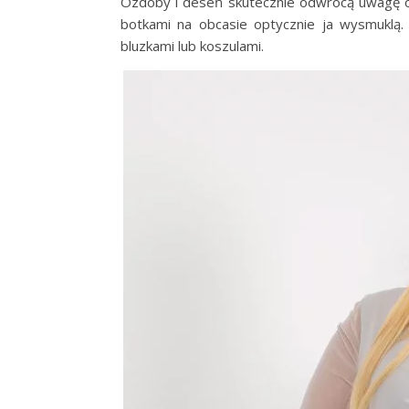
Ozdoby i deseń skutecznie odwrócą uwagę od
botkami na obcasie optycznie ja wysmuklą.
bluzkami lub koszulami.