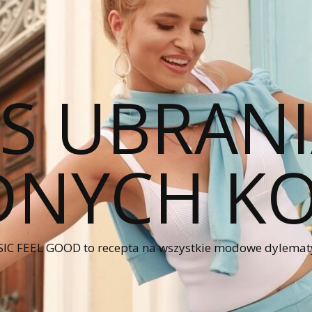
CS UBRANI
NYCH KO
IC FEEL GOOD to recepta na wszystkie modowe dylematy