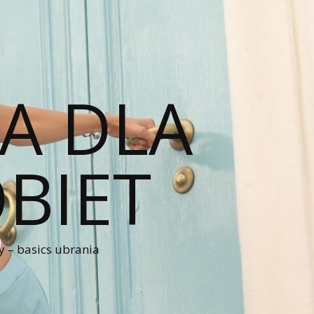
A DLA
BIET
 – basics ubrania