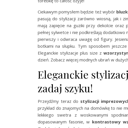
torebkę to całość ożyje!
Ciekawym pomysłem będzie też wybór
bluzk
pasują do stylizacji zarówno wiosną, jak i 
mają zapięcie na guziki przy dekolcie oraz p
pełnej sylwetce i nie podkreślają dodatkowo 
pierwszy i odwraca uwagę od figury. Jesien
botkami na słupku. Tym sposobem jeszcze b
Eleganckie stylizacje plus size z
wzorzystym
dzień. Zobacz więcej modnych ubrań w dużych 
Eleganckie stylizac
zadaj szyku!
Przejdźmy teraz do
stylizacji imprezowyc
przykład do znajomych na domówkę to nie mu
lekkiego swetra z woskowanymi spodnia
dopasowanym fasonie, w
kontrastowy w