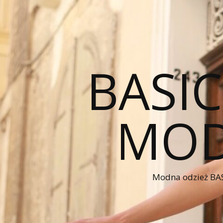
BASI
MOD
Modna odzież BAS