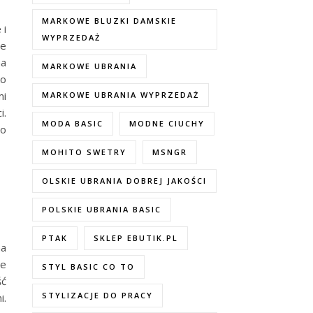
MARKOWE BLUZKI DAMSKIE
 i
WYPRZEDAŻ
re
na
MARKOWE UBRANIA
ko
mi
MARKOWE UBRANIA WYPRZEDAŻ
i.
MODA BASIC
MODNE CIUCHY
co
MOHITO SWETRY
MSNGR
OLSKIE UBRANIA DOBREJ JAKOŚCI
POLSKIE UBRANIA BASIC
PTAK
SKLEP EBUTIK.PL
na
ie
STYL BASIC CO TO
ść
STYLIZACJE DO PRACY
i.