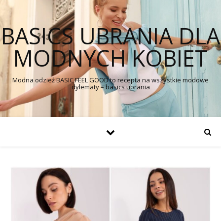
BASICS UBRANIA DLA
MODNYCH KOBIET
Modna odzież BASIC FEEL GOOD to recepta na wszystkie modowe
dylematy – basics ubrania