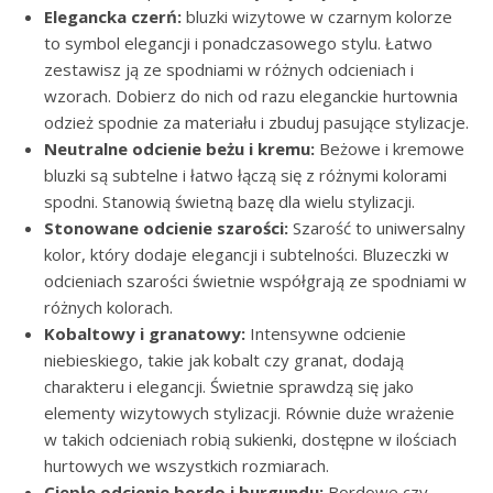
Elegancka czerń:
bluzki wizytowe w czarnym kolorze
to symbol elegancji i ponadczasowego stylu. Łatwo
zestawisz ją ze spodniami w różnych odcieniach i
wzorach. Dobierz do nich od razu eleganckie hurtownia
odzież spodnie za materiału i zbuduj pasujące stylizacje.
Neutralne odcienie beżu i kremu:
Beżowe i kremowe
bluzki są subtelne i łatwo łączą się z różnymi kolorami
spodni. Stanowią świetną bazę dla wielu stylizacji.
Stonowane odcienie szarości:
Szarość to uniwersalny
kolor, który dodaje elegancji i subtelności. Bluzeczki w
odcieniach szarości świetnie współgrają ze spodniami w
różnych kolorach.
Kobaltowy i granatowy:
Intensywne odcienie
niebieskiego, takie jak kobalt czy granat, dodają
charakteru i elegancji. Świetnie sprawdzą się jako
elementy wizytowych stylizacji. Równie duże wrażenie
w takich odcieniach robią sukienki, dostępne w ilościach
hurtowych we wszystkich rozmiarach.
Ciepłe odcienie bordo i burgundu:
Bordowe czy