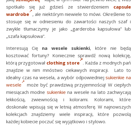
spotkało się już gdzieś ze stwierdzeniem
capsule
wardrobe
, ale niektórym niewiele to mówi. Określenie to
stosuje się w odniesieniu do zawartości naszych szaf i
zwykle tłumaczymy je jako „garderoba kapsułowa” lub
„szafa kapsułowa”.
Interesują Cię
na wesele sukienki
, które nie będą
kosztować fortuny? Koniecznie sprawdź nową kolekcję,
którą przygotował
clothing store
. Każda z modnych pań
znajdzie w nim mnóstwo ciekawych inspiracji. Lato to
idealny czas na wesela, a wybór odpowiedniej
sukienkie na
wesele
może być prawdziwą przyjemnością! W ciepłych
miesiącach modne
sukienkie
na wesele na lato zachwycają
lekkością, zwiewnością i kolorami. Kolorami, które
doskonale wpisują się w letnią atmosferę. W najnowszych
kolekcjach znajdziemy wiele inspiracji, które pozwolą
każdej kobiecie poczuć się wyjątkowo i stylowo.