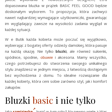
dopasowana bluzka w prążek BASIC FEEL GOOD będzie
doskonałym wyborem. To propozycja, która zachwyci
nawet najbardziej wymagające użytkowniczki, gwarantując
im wyglądający zawsze na wysokości zadania wygląd w
każdej sytuacji.
W e Butik każda kobieta może poczuć się wyjątkowo,
wybierając z bogatej oferty odzieży damskiej, która pasuje
na każdą okazję. Nie tylko
bluzki
, ale również sukienki,
spódnice, spodnie,
obuwie
i akcesoria. Mamy wszystko,
czego potrzebujesz do stworzenia swojego unikalnego
stylu znajdziesz w jednym miejscu, z łatwością dostępnym
bez wychodzenia z domu. To idealne rozwiązanie dla
każdej kobiety, która ceni sobie zarówno styl, jak i komfort
zakupów.
Bluzki
basic
i nie tylko
Jaką
szmizjerkę
kupić w tym roku? Na pewno wiele z Was