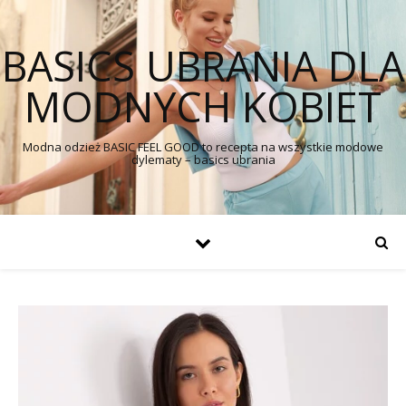
BASICS UBRANIA DLA
MODNYCH KOBIET
Modna odzież BASIC FEEL GOOD to recepta na wszystkie modowe
dylematy – basics ubrania