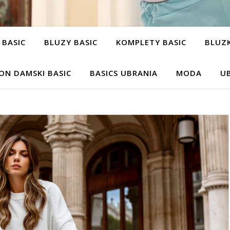
 BASIC
BLUZY BASIC
KOMPLETY BASIC
BLUZK
ON DAMSKI BASIC
BASICS UBRANIA
MODA
UB