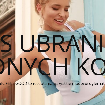
CS UBRANI
NYCH KO
IC FEEL GOOD to recepta na wszystkie modowe dylematy