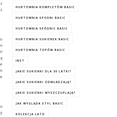
ez
HURTOWNIA KOMPLETÓW BASIC
sz
HURTOWNIA SPODNI BASIC
HURTOWNIA SPÓDNIC BASIC
zo
HURTOWNIA SUKIENEK BASIC
on
HURTOWNIA TOPÓW BASIC
e!
są
INST
ie
ym
JAKIE SUKIENKI DLA 30 LATKI?
 w
JAKIE SUKIENKI ODMŁADZAJĄ?
JAKIE SUKIENKI WYSZCZUPLAJĄ?
JAK WYGLĄDA STYL BASIC
lu
ny
KOLEKCJA LATO