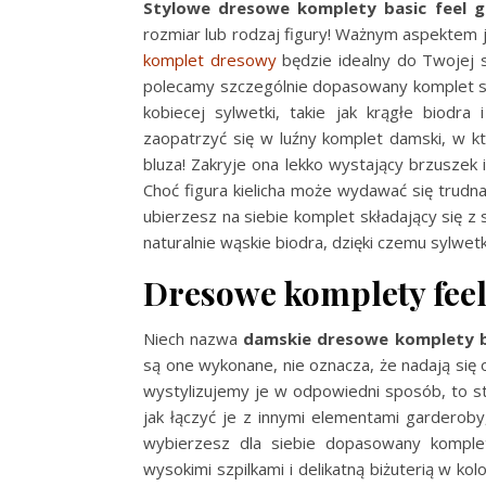
Stylowe dresowe komplety basic feel 
rozmiar lub rodzaj figury! Ważnym aspektem je
komplet dresowy
będzie idealny do Twojej s
polecamy szczególnie dopasowany komplet skł
kobiecej sylwetki, takie jak krągłe biodra 
zaopatrzyć się w luźny komplet damski, w k
bluza! Zakryje ona lekko wystający brzuszek 
Choć figura kielicha może wydawać się trudn
ubierzesz na siebie komplet składający się z
naturalnie wąskie biodra, dzięki czemu sylwet
Dresowe komplety fee
Niech nazwa
damskie
dresowe komplety b
są one wykonane, nie oznacza, że nadają się 
wystylizujemy je w odpowiedni sposób, to st
jak łączyć je z innymi elementami garderob
wybierzesz dla siebie dopasowany komplet
wysokimi szpilkami i delikatną biżuterią w ko