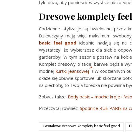
tyle duża, aby pomieścić wszystkie niezbędne dl
Dresowe komplety feel
Codzienne stylizacje są uwielbiane przez k
Dziewczyny mają więc maksimum swobody 
basic feel good
idealnie nadają się na c
Wystarczy, że wybierzesz dla siebie odpow
garderoby! W tym sezonie postaw na kobiec
Komplet dresowy o takiej barwie będzie wyróż
modnej
kurtki jeansowej
! W codziennych ou
okaże się obuwie sportowe lub skórzane botki
na piechotę, to Twoja torebka nie powinna by
Zobacz także:
Body basic – modne kroje i fas
Przeczytaj również:
Spódnice RUE PARIS na c
Casualowe dresowe komplety basic feel good
D