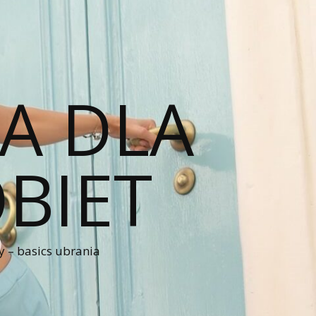
A DLA
BIET
 – basics ubrania