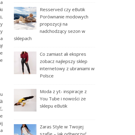
na
ki
Resserved czy eButik
i,
Porównanie modowych
ty
propozycji na
ny
nadchodzący sezon w
na
sklepach
ą!
że
Co zamiast ali ekspres
je
zobacz najlepszy sklep
internetowy z ubraniami w
Polsce
Moda z yt- inspiracje z
łu
You Tube i nowości ze
li
sklepu eButik
ć,
że
ij
Zaras Style w Twojej
na
szafie – Jak odtworzyć