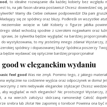
good
, to idealne rozwiązanie dla każdej kobiety bez względu 
st to, na jaki fason ubrania postawisz! Chcesz dowiedzieć się, ja
ylwetki? Mamy dla Ciebie ciekawe podpowiedzi! Dla pani gruszk
adający się ze spódnicy oraz bluzy. Podkreśli on wszystkie atu
i nieziemskie wcięcie w talii! Kobiety o figurze jabłka powin
tórego skład wchodzą spodnie z szerokimi nogawkami oraz luź
i sprawi, że sylwetka będzie wyglądać na bardziej proporcjonaln
a do wystylizowania, to my jesteśmy innego zdania! Wystarczy, 
 szerokiej spódnicy i dopasowanej bluzy! Spódnica poszerzy Two
ka będzie wydawać się optycznie bardziej proporcjonalna!
l good w eleganckim wydaniu
asic feel good
Was nie zmyli. Pomimo tego, z jakiego materia
ona wyłącznie na codzienne wyjścia oraz odpoczynek w domu! Jeś
worzymy z nimi niebywale eleganckie stylizacje! Chcesz wiedzie
y, aby wyglądać w nich elegancko? Nic prostszego! Wystarczy, 
, a na wierzch założysz skórzaną ramoneskę! Całość dopełn
lorze srebra lub złota! Nie zapomnij o torebce! Powinna ona być 