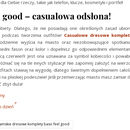
a Ciebie rzeczy, takie jak telefon, klucze, kosmetyki i portfel!
 good – casualowa odsłona!
obiety. Dlatego, że nie posiadają one określonych zasad ubior
podczas tworzenia outfitów!
Casualowe dresowe komplet
odzienne wyjścia na miasto oraz niezobowiązujące spotkania
iedni fason oraz kolor i dopełnisz go odpowiednimi elementa
ą czerwień! Jest ona uznawana za symbol kobiecości i powab
niać się na tle innych stylizacji! Nie zapomnij założyć na wierz
tfitach stawiaj na wygodę, dlatego świetnym dopełnieniem całoś
 na płaskiej podeszwie! Jeśli przemierzając miasto masz zamiar i
ć zbyt duża!
ony
o dzień
amskie dresowe komplety basic feel good