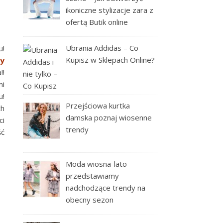
ikoniczne stylizacje zara z
ofertą Butik online
Ubrania Addidas – Co
u!
Kupisz w Sklepach Online?
y
!!
mi
u!
Przejściowa kurtka
ch
damska poznaj wiosenne
ci
trendy
ść
Moda wiosna-lato
przedstawiamy
nadchodzące trendy na
obecny sezon