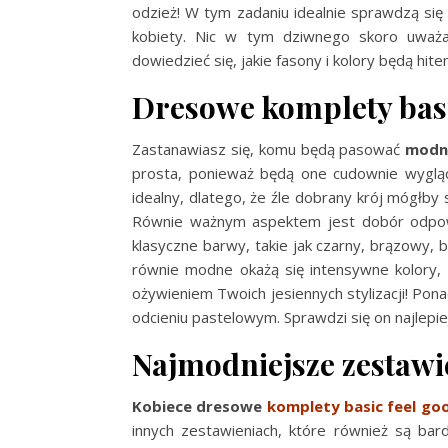
odzież! W tym zadaniu idealnie sprawdzą si
kobiety. Nic w tym dziwnego skoro uważa
dowiedzieć się, jakie fasony i kolory będą hi
Dresowe komplety basi
Zastanawiasz się, komu będą pasować
modn
prosta, ponieważ będą one cudownie wygląda
idealny, dlatego, że źle dobrany krój mógłby
Równie ważnym aspektem jest dobór odpowi
klasyczne barwy, takie jak czarny, brązowy, b
równie modne okażą się intensywne kolory, t
ożywieniem Twoich jesiennych stylizacji! Pon
odcieniu pastelowym. Sprawdzi się on najlepiej
Najmodniejsze zestawi
Kobiece dresowe
komplety basic feel go
innych zestawieniach, które również są bar