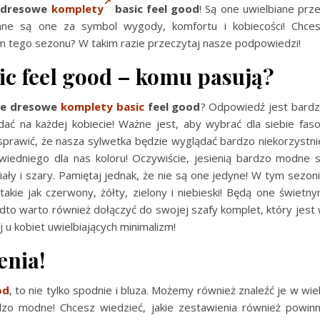
ę
dresowe
komplety
basic feel good
! Są one uwielbiane prz
ne są one za symbol wygody, komfortu i kobiecości! Chce
tem tego sezonu? W takim razie przeczytaj nasze podpowiedzi!
c feel good – komu pasują?
e dresowe
komplety basic
feel good
? Odpowiedź jest bard
ć na każdej kobiecie! Ważne jest, aby wybrać dla siebie fas
 sprawić, że nasza sylwetka będzie wyglądać bardzo niekorzystni
edniego dla nas koloru! Oczywiście, jesienią bardzo modne 
iały i szary. Pamiętaj jednak, że nie są one jedyne! W tym sezon
akie jak czerwony, żółty, zielony i niebieski! Będą one świetn
adto warto również dołączyć do swojej szafy komplet, który jest
 u kobiet uwielbiających minimalizm!
enia!
od
, to nie tylko spodnie i bluza. Możemy również znaleźć je w wie
dzo modne! Chcesz wiedzieć, jakie zestawienia również powin