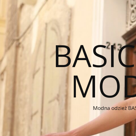
BASI
MOD
Modna odzież BAS