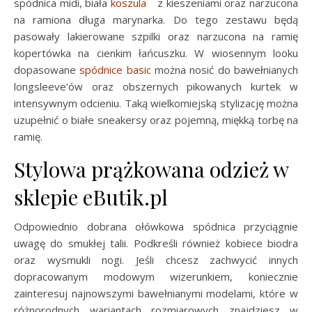
spódnica midi, biała
koszula
z kieszeniami oraz narzucona
na ramiona długa marynarka. Do tego zestawu będą
pasowały lakierowane szpilki oraz narzucona na ramię
kopertówka na cienkim łańcuszku. W wiosennym looku
dopasowane
spódnice basic
można nosić do bawełnianych
longsleeve’ów oraz obszernych pikowanych kurtek w
intensywnym odcieniu. Taką wielkomiejską stylizację można
uzupełnić o białe sneakersy oraz pojemną, miękką torbę na
ramię.
Stylowa prążkowana odzież w
sklepie eButik.pl
Odpowiednio dobrana ołówkowa spódnica przyciągnie
uwagę do smukłej talii. Podkreśli również kobiece biodra
oraz wysmukli nogi. Jeśli chcesz zachwycić innych
dopracowanym modowym wizerunkiem, koniecznie
zainteresuj najnowszymi bawełnianymi modelami, które w
różnorodnych wariantach rozmiarowych znajdziesz w