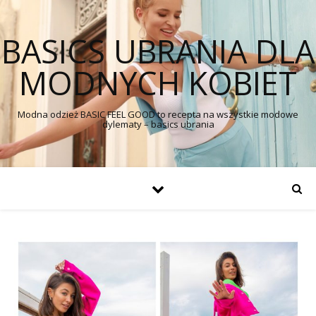
BASICS UBRANIA DLA
MODNYCH KOBIET
Modna odzież BASIC FEEL GOOD to recepta na wszystkie modowe
dylematy – basics ubrania