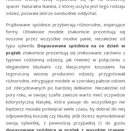
spacer. Naturalna tkanina, z której uszyta jest tego rodzaju
odzież, pozwala skórze swobodnie oddychać.
Prążkowane spódnice przybierają różnorodne, inspirujące
formy. Ołówkowe modele znakomicie prezentują się
noszone przez wszystkie modne panie, niezależnie od
typu sylwetki.
Dopasowane spódnice na co dzień w
prążek
znakomicie prezentują się zmiksowane zarówno z
typowo codzienną odzieżą, jak również w połączeniu z
eleganckimi bluzkami czy klasycznymi koszulami. Na
tegoroczną wiosnę producenci odzieży przygotowali
różnorodne, intrygujące modele w szerokiej palecie odcieni
od zdecydowanych po bardziej delikatne. Niezależnie od
pory roku, w swojej szafie zawsze warto mieć oczywiście
kolorystyczną klasykę, która pasuje do wszystkiego nie
będziesz musiała poświęcać wiele czasu, by dobrać do niej
odpowiednią koszulę czy bluzkę. Jeśli chcesz wymodelować
swoją sylwetkę, z pewnością przypadną Ci do gustu
dopasowane spódnice w prążek z wysokim stanem
.