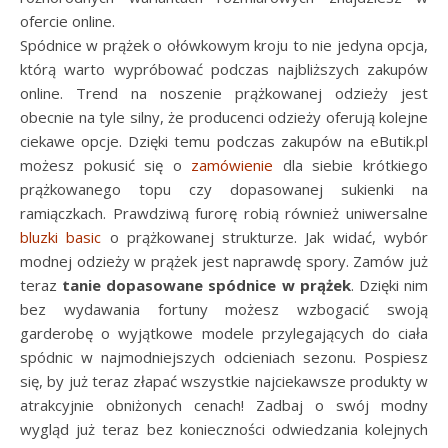
ofercie online.
Spódnice w prążek o ołówkowym kroju to nie jedyna opcja,
którą warto wypróbować podczas najbliższych zakupów
online. Trend na noszenie prążkowanej odzieży jest
obecnie na tyle silny, że producenci odzieży oferują kolejne
ciekawe opcje. Dzięki temu podczas zakupów na eButik.pl
możesz pokusić się o
zamówienie
dla siebie krótkiego
prążkowanego topu czy dopasowanej sukienki na
ramiączkach. Prawdziwą furorę robią również uniwersalne
bluzki basic
o prążkowanej strukturze. Jak widać, wybór
modnej odzieży w prążek jest naprawdę spory. Zamów już
teraz
tanie dopasowane spódnice w prążek
. Dzięki nim
bez wydawania fortuny możesz wzbogacić swoją
garderobę o wyjątkowe modele przylegających do ciała
spódnic w najmodniejszych odcieniach sezonu. Pospiesz
się, by już teraz złapać wszystkie najciekawsze produkty w
atrakcyjnie obniżonych cenach! Zadbaj o swój modny
wygląd już teraz bez konieczności odwiedzania kolejnych