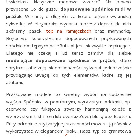
Uwielbiasz klasyczne modowe wzorce? Na pewno
przypadną Co do gustu
dopasowane spódnice midi w
prążek
. Warianty o długości za kolano pięknie wysmuklą
sylwetkę. W eleganckim wydaniu możesz dobrać do nich
skórzany pasek,
top na ramiączkach
oraz marynarkę.
Bogactwo kolorystyczne dopasowanych prążkowanych
spódnic dostępnych na eButik.pl jest niezwykle inspirujące.
Dlatego nie czekaj i już teraz zamów dla siebie
modelujące dopasowane spódnice w prążek
, które
sprytnie zatuszują niedoskonałości sylwetki jednocześnie
przyciągając uwagę do tych elementów, które są jej
atutami.
Prążkowane modele to świetny wybór na codzienne
wyjścia. Spódnica w popularnym, wyrazistym odcieniu, np.
czerwona czy fuksjowa stworzy harmonijną całość z
wzorzystym t-shirtem lub oversize’ową bluzą bez kaptura.
Przy odrobinie stylizacyjnej staranności możesz ją również
wykorzystać w eleganckim looku. Nasz typ to granatowa