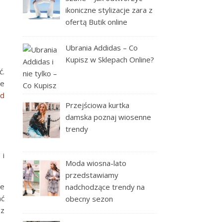
ikoniczne stylizacje zara z
ofertą Butik online
Ubrania Addidas – Co
Kupisz w Sklepach Online?
ć.
je
od
Przejściowa kurtka
damska poznaj wiosenne
trendy
 i
Moda wiosna-lato
przedstawiamy
le
nadchodzące trendy na
ać
obecny sezon
 z