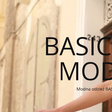
BASI
MOD
Modna odzież BAS