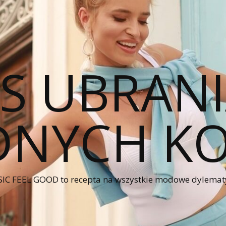
CS UBRANI
NYCH KO
IC FEEL GOOD to recepta na wszystkie modowe dylematy