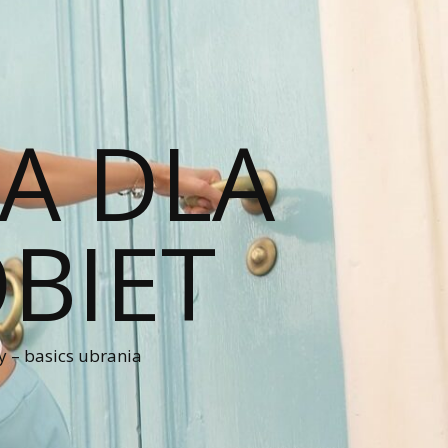
A DLA
BIET
 – basics ubrania