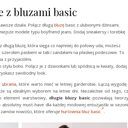
 z bluzami basic
 zawsze działa. Połącz długą
bluzę
basic z ulubionymi dżinsami.
źniejsze modele typu boyfriend jeans. Dodaj sneakersy i torebkę
sz długą bluzę, która sięga co najmniej do połowy uda, możesz
 z szerokim paskiem w talii i sandałami na płaskiej podeszwie. To
a z przyjaciółmi.
o stylu boho. Połącz je z dzwonkami lub spódnicą w kwiaty, dodaj
 uzyskasz swobodny look.
e
ubrania
, które warto mieć w letniej garderobie. Łączą wygodę
że są idealnym wyborem na letnie dni. Niezależnie od tego, c
jako element warstwowy,
długie bluzy basic
pozwalają tworz
To absolutny must-have dla każdej modowej entuzjastki w sezon
e zamów nowości, które oferuje
hurtownia bluz basic
.