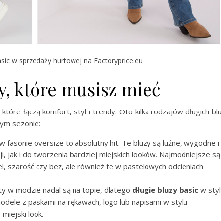
asic w sprzedaży hurtowej na Factoryprice.eu
y, które musisz mieć
które łączą komfort, styl i trendy. Oto kilka rodzajów długich bl
nym sezonie:
 fasonie oversize to absolutny hit. Te bluzy są luźne, wygodne i
i, jak i do tworzenia bardziej miejskich looków. Najmodniejsze są
el, szarość czy beż, ale również te w pastelowych odcieniach
y w modzie nadal są na topie, dlatego
długie bluzy basic
w styl
ele z paskami na rękawach, logo lub napisami w stylu
iejski look.