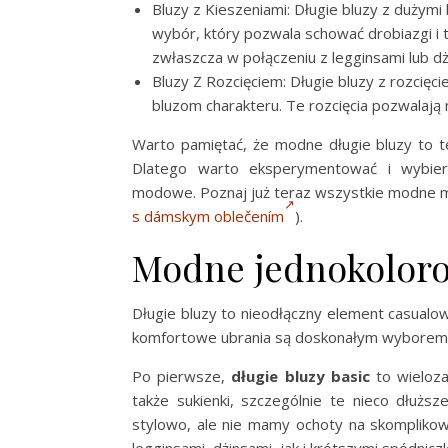
Bluzy z Kieszeniami: Długie bluzy z dużymi 
wybór, który pozwala schować drobiazgi i 
zwłaszcza w połączeniu z legginsami lub dż
Bluzy Z Rozcięciem: Długie bluzy z rozcię
bluzom charakteru. Te rozcięcia pozwalają
Warto pamiętać, że modne długie bluzy to t
Dlatego warto eksperymentować i wybierać
modowe. Poznaj już teraz wszystkie modne mo
s dámskym oblečením
).
Modne jednokolorow
Długie bluzy to nieodłączny element casualow
komfortowe ubrania są doskonałym wyborem na
Po pierwsze,
długie bluzy basic
to wieloza
także sukienki, szczególnie te nieco dłużs
stylowo, ale nie mamy ochoty na skomplikow
legginsami, dżinsami, jak i krótszymi spódnic