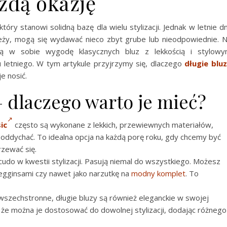
żdą okazję
ry stanowi solidną bazę dla wielu stylizacji. Jednak w letnie dn
eży, mogą się wydawać nieco zbyt grube lub nieodpowiednie. 
ączą w sobie wygodę klasycznych bluz z lekkością i stylow
letniego. W tym artykule przyjrzymy się, dlaczego
długie blu
e nosić.
– dlaczego warto je mieć?
ic
często są wykonane z lekkich, przewiewnych materiałów,
 oddychać. To idealna opcja na każdą porę roku, gdy chcemy być
rzewać się.
udo w kwestii stylizacji. Pasują niemal do wszystkiego. Możesz
 legginsami czy nawet jako narzutkę na
modny komplet
. To
 wszechstronne, długie bluzy są również eleganckie w swojej
, że można je dostosować do dowolnej stylizacji, dodając różnego