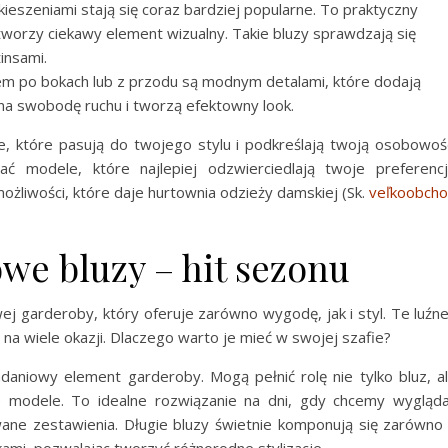
kieszeniami stają się coraz bardziej popularne. To praktyczny
tworzy ciekawy element wizualny. Takie bluzy sprawdzają się
insami.
ciem po bokach lub z przodu są modnym detalami, które dodają
 na swobodę ruchu i tworzą efektowny look.
e, które pasują do twojego stylu i podkreślają twoją osobowoś
 modele, które najlepiej odzwierciedlają twoje preferenc
żliwości, które daje hurtownia odzieży damskiej (Sk.
veľkoobch
e bluzy – hit sezonu
ej garderoby, który oferuje zarówno wygodę, jak i styl. Te luźne
 wiele okazji. Dlaczego warto je mieć w swojej szafie?
daniowy element garderoby. Mogą pełnić rolę nie tylko bluz, a
ze modele. To idealne rozwiązanie na dni, gdy chcemy wygląd
ane zestawienia. Długie bluzy świetnie komponują się zarówno
zkami, pozwalając tworzyć różnorodne stylizacje.