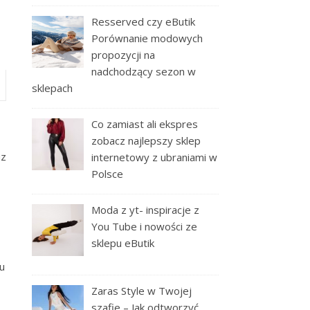
Resserved czy eButik
Porównanie modowych
propozycji na
nadchodzący sezon w
sklepach
Co zamiast ali ekspres
zobacz najlepszy sklep
uz
internetowy z ubraniami w
Polsce
Moda z yt- inspiracje z
You Tube i nowości ze
sklepu eButik
u
Zaras Style w Twojej
szafie – Jak odtworzyć