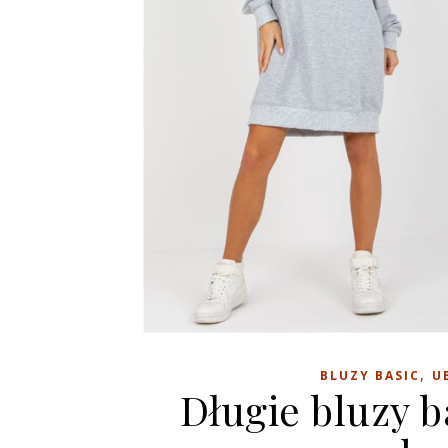
,
BLUZY BASIC
U
Długie bluzy ba