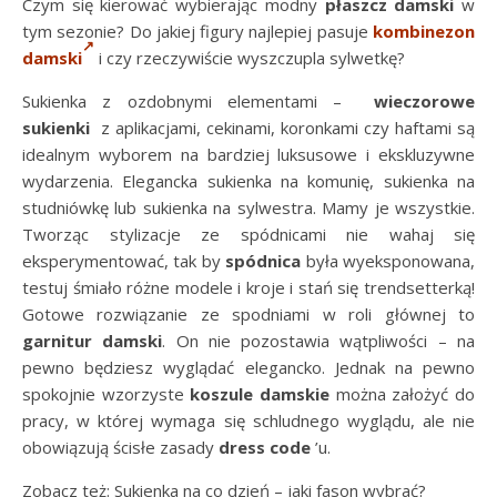
Czym się kierować wybierając modny
płaszcz damski
w
tym sezonie? Do jakiej figury najlepiej pasuje
kombinezon
damski
i czy rzeczywiście wyszczupla sylwetkę?
Sukienka z ozdobnymi elementami –
wieczorowe
sukienki
z aplikacjami, cekinami, koronkami czy haftami są
idealnym wyborem na bardziej luksusowe i ekskluzywne
wydarzenia. Elegancka sukienka na komunię, sukienka na
studniówkę lub sukienka na sylwestra. Mamy je wszystkie.
Tworząc stylizacje ze spódnicami nie wahaj się
eksperymentować, tak by
spódnica
była wyeksponowana,
testuj śmiało różne modele i kroje i stań się trendsetterką!
Gotowe rozwiązanie ze spodniami w roli głównej to
garnitur damski
. On nie pozostawia wątpliwości – na
pewno będziesz wyglądać elegancko. Jednak na pewno
spokojnie wzorzyste
koszule damskie
można założyć do
pracy, w której wymaga się schludnego wyglądu, ale nie
obowiązują ścisłe zasady
dress code
’u.
Zobacz też: Sukienka na co dzień – jaki fason wybrać?