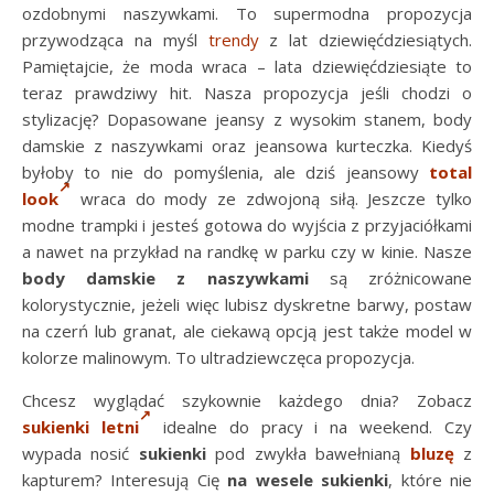
ozdobnymi naszywkami. To supermodna propozycja
przywodząca na myśl
trendy
z lat dziewięćdziesiątych.
Pamiętajcie, że moda wraca – lata dziewięćdziesiąte to
teraz prawdziwy hit. Nasza propozycja jeśli chodzi o
stylizację? Dopasowane jeansy z wysokim stanem, body
damskie z naszywkami oraz jeansowa kurteczka. Kiedyś
byłoby to nie do pomyślenia, ale dziś jeansowy
total
look
wraca do mody ze zdwojoną siłą. Jeszcze tylko
modne trampki i jesteś gotowa do wyjścia z przyjaciółkami
a nawet na przykład na randkę w parku czy w kinie. Nasze
body damskie z naszywkami
są zróżnicowane
kolorystycznie, jeżeli więc lubisz dyskretne barwy, postaw
na czerń lub granat, ale ciekawą opcją jest także model w
kolorze malinowym. To ultradziewczęca propozycja.
Chcesz wyglądać szykownie każdego dnia? Zobacz
sukienki letni
idealne do pracy i na weekend. Czy
wypada nosić
sukienki
pod zwykła bawełnianą
bluzę
z
kapturem? Interesują Cię
na wesele sukienki
, które nie