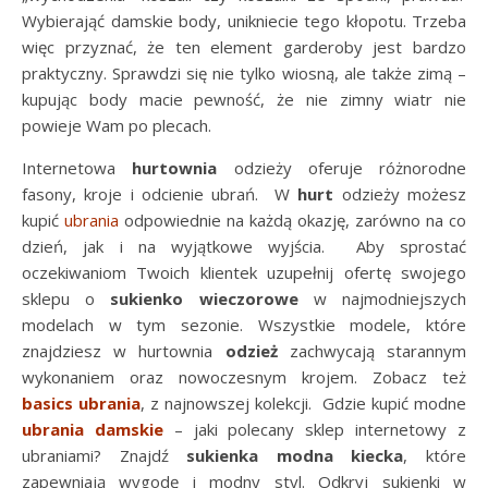
Wybierająć damskie body, unikniecie tego kłopotu. Trzeba
więc przyznać, że ten element garderoby jest bardzo
praktyczny. Sprawdzi się nie tylko wiosną, ale także zimą –
kupując body macie pewność, że nie zimny wiatr nie
powieje Wam po plecach.
Internetowa
hurtownia
odzieży oferuje różnorodne
fasony, kroje i odcienie ubrań. W
hurt
odzieży możesz
kupić
ubrania
odpowiednie na każdą okazję, zarówno na co
dzień, jak i na wyjątkowe wyjścia. Aby sprostać
oczekiwaniom Twoich klientek uzupełnij ofertę swojego
sklepu o
sukienko wieczorowe
w najmodniejszych
modelach w tym sezonie. Wszystkie modele, które
znajdziesz w hurtownia
odzież
zachwycają starannym
wykonaniem oraz nowoczesnym krojem. Zobacz też
basics ubrania
, z najnowszej kolekcji. Gdzie kupić modne
ubrania damskie
– jaki polecany sklep internetowy z
ubraniami? Znajdź
sukienka modna kiecka
, które
zapewniają wygodę i modny styl. Odkryj sukienki w