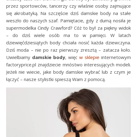
przez sportowców, tancerzy czy właśnie osoby zajmujące
się akrobatyką. Na szczęście dziś damskie body na stałe
weszło do naszych szaf. Pamiętacie, gdy z dumą nosiła je
supermodelka Cindy Crawford? Cóż to był za piękny widok
– do dziś wiele osób ma to w pamięci. W latach
dziewięćdziesiątych body chciała nosić każda dziewczyna.
Dziś moda – nie po raz pierwszy zresztą – zatacza koło.
Uwielbiamy
damskie body
, więc
w sklepie
internetowym
factoryprice.pl znajdziecie mnóstwo interesujących modeli.
Jeżeli nie wiecie, jake body damskie wybrać lub z czym je
łączyć – nasze stylistki spieszą Wam z pomocą.