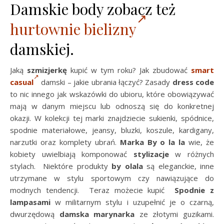
Damskie body zobacz też
hurtownie bielizny
damskiej.
Jaką
szmizjerkę
kupić w tym roku? Jak zbudować
smart
casual
damski – jakie ubrania łączyć? Zasady
dress code
to nic innego jak wskazówki do ubioru, które obowiązywać
mają w danym miejscu lub odnoszą się do konkretnej
okazji. W kolekcji tej marki znajdziecie sukienki, spódnice,
spodnie materiałowe, jeansy, bluzki, koszule, kardigany,
narzutki oraz komplety ubrań.
Marka By o la la
wie, że
kobiety uwielbiają komponować
stylizacje
w różnych
stylach. Niektóre produkty
by olala
są eleganckie, inne
utrzymane w stylu sportowym czy nawiązujące do
modnych tendencji.
Teraz możecie kupić
Spodnie z
lampasami
w militarnym stylu i uzupełnić je o czarną,
dwurzędową
damska marynarka
ze złotymi guzikami.