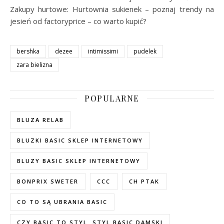
Zakupy hurtowe: Hurtownia sukienek – poznaj trendy na
jesień od factoryprice – co warto kupić?
bershka
dezee
intimissimi
pudelek
zara bielizna
POPULARNE
BLUZA RELAB
BLUZKI BASIC SKLEP INTERNETOWY
BLUZY BASIC SKLEP INTERNETOWY
BONPRIX SWETER
CCC
CH PTAK
CO TO SĄ UBRANIA BASIC
CZY BASIC TO STYL. STYL BASIC DAMSKI