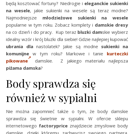
będą kosztować fortuny? Niedrogie i
eleganckie sukienki
na wesele
, j
akie sukienki na wesele są teraz modne?
Najmodniejsze
młodzieżowe sukienki na wesele
popularne w tym roku. Zobacz komplety i
damskie dresy
na co dzień i do pracy. Kup teraz
bluzki dam
skie wybierz
idealny wzór i krój bluzki dla siebie! Gdzie najlepiej kupować
ubrania dla
nastolatek? Jakie są modne
sukienki na
komunijne
w tym roku? Markowe i tanie
kurteczki
pikowane
damskie. Z jakiego materiału najlepsza
piżama damska
?
Body sprawdza się
również w sypialni
Nie można zapomnieć także o tym, że body damskie
sprawdza się świetnie w sypialni. W ofercie sklepu
internetowego
factoryprice
znajdziecie zmysłowe body
damskie, dzięki któremu zachwycisz swojego partnera.