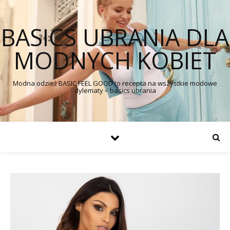
BASICS UBRANIA DLA
MODNYCH KOBIET
Modna odzież BASIC FEEL GOOD to recepta na wszystkie modowe
dylematy – basics ubrania