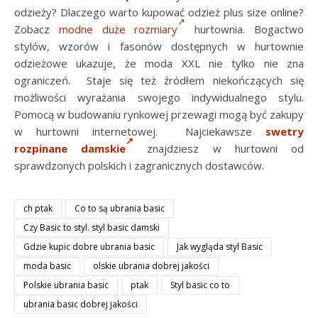
odzieży? Dlaczego warto kupować odzież plus size online?
Zobacz
modne duże rozmiary
hurtownia. Bogactwo
stylów, wzorów i fasonów dostępnych w hurtownie
odzieżowe ukazuje, że moda XXL nie tylko nie zna
ograniczeń. Staje się też źródłem niekończących się
możliwości wyrażania swojego indywidualnego stylu.
Pomocą w budowaniu rynkowej przewagi mogą być zakupy
w hurtowni internetowej. Najciekawsze
swetry
rozpinane damskie
znajdziesz w hurtowni od
sprawdzonych polskich i zagranicznych dostawców.
ch ptak
Co to są ubrania basic
Czy Basic to styl. styl basic damski
Gdzie kupic dobre ubrania basic
Jak wygląda styl Basic
moda basic
olskie ubrania dobrej jakości
Polskie ubrania basic
ptak
Styl basic co to
ubrania basic dobrej jakości