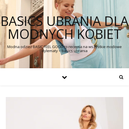
BASICS UBRANIA DLA
MODNYCH KOBIET
Modna odzież BASIC FEEL GOOD to recepta na wszystkie modowe
dylematy – basics ubrania