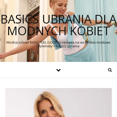
BASICS UBRANIA DLA
MODNYCH KOBIET
Modna odzież BASIC FEEL GOOD to recepta na wszystkie modowe
dylematy – basics ubrania