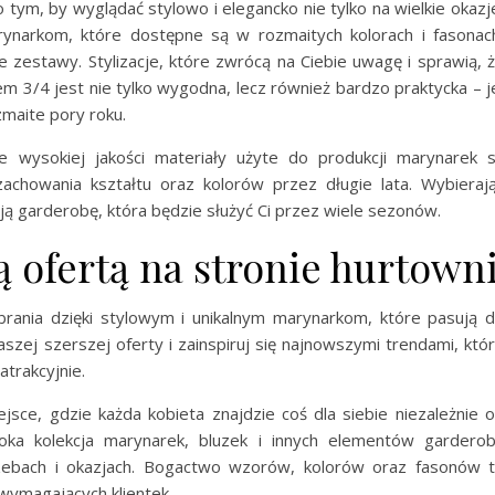
 tym, by wyglądać stylowo i elegancko nie tylko na wielkie okazj
rynarkom, które dostępne są w rozmaitych kolorach i fasonac
zestawy. Stylizacje, które zwrócą na Ciebie uwagę i sprawią, 
 3/4 jest nie tylko wygodna, lecz również bardzo praktycka – j
zmaite pory roku.
e wysokiej jakości materiały użyte do produkcji marynarek 
zachowania kształtu oraz kolorów przez długie lata. Wybieraj
ją garderobę, która będzie służyć Ci przez wiele sezonów.
ą ofertą na stronie hurtown
rania dzięki stylowym i unikalnym marynarkom, które pasują 
aszej szerszej oferty i zainspiruj się najnowszymi trendami, któ
trakcyjnie.
jsce, gdzie każda kobieta znajdzie coś dla siebie niezależnie 
roka kolekcja marynarek, bluzek i innych elementów gardero
zebach i okazjach. Bogactwo wzorów, kolorów oraz fasonów 
wymagających klientek.