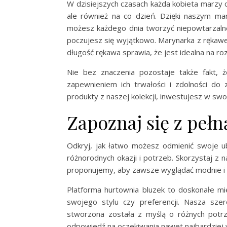
W dzisiejszych czasach każda kobieta marzy o
ale również na co dzień. Dzięki naszym ma
możesz każdego dnia tworzyć niepowtarzalne 
poczujesz się wyjątkowo. Marynarka z rękawem
długość rękawa sprawia, że jest idealna na ro
Nie bez znaczenia pozostaje także fakt, ż
zapewnieniem ich trwałości i zdolności do 
produkty z naszej kolekcji, inwestujesz w swo
Zapoznaj się z pełn
Odkryj, jak łatwo możesz odmienić swoje ub
różnorodnych okazji i potrzeb. Skorzystaj z n
proponujemy, aby zawsze wyglądać modnie i a
Platforma hurtownia bluzek to doskonałe mie
swojego stylu czy preferencji. Nasza sze
stworzona została z myślą o różnych potr
odpowiedź na oczekiwania nawet najbardziej 