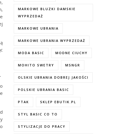
e,
h,
MARKOWE BLUZKI DAMSKIE
że
WYPRZEDAŻ
ej
MARKOWE UBRANIA
MARKOWE UBRANIA WYPRZEDAŻ
są
ąc
MODA BASIC
MODNE CIUCHY
MOHITO SWETRY
MSNGR
i
OLSKIE UBRANIA DOBREJ JAKOŚCI
do
POLSKIE UBRANIA BASIC
re
PTAK
SKLEP EBUTIK.PL
od
STYL BASIC CO TO
by
to
STYLIZACJE DO PRACY