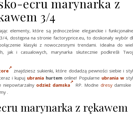
sko-ecru marynarka z
kawem 3/4
ąc elementy, które są jednocześnie eleganckie i funkcjonaln
/4, dostępna na stronie factoryprice.eu, to doskonały wybór d
połączenie klasyki z nowoczesnymi trendami. Idealna do wie
nych, jak i casualowych, marynarka skutecznie podkreśli Two
tore
znajdziesz sukienki, które dodadzą pewności siebie i sty
teraz i kupuj
ubrania
hurtem
online! Popularne
ubrania w
sty
ie niepowtarzalny
odzież damska
RP. Modne
dresy
damskie
my .
ecru marynarka z rękawem