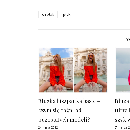
ch ptak
ptak
Y
Bluzka hiszpanka basic –
Bluza
czym się różni od
ultra
pozostałych modeli?
szyk 
24 maja 2022
7 marca 