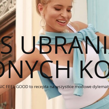
CS UBRANI
NYCH KO
IC FEEL GOOD to recepta na wszystkie modowe dylematy