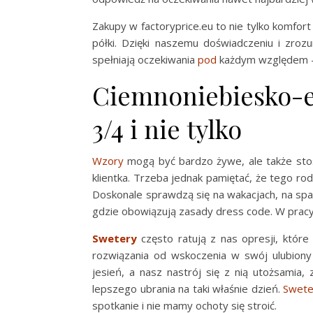
Zakupy w factoryprice.eu to nie tylko komfor
półki. Dzięki naszemu doświadczeniu i zroz
spełniają oczekiwania
pod
każdym względem – 
Ciemnoniebiesko-
3/4 i nie tylko
Wzory
mogą być bardzo żywe, ale także stoso
klientka. Trzeba jednak pamiętać, że tego ro
Doskonale sprawdzą się na wakacjach, na spac
gdzie obowiązują zasady dress code. W prac
Swetery
często ratują z nas opresji, któr
rozwiązania od wskoczenia w swój ulubion
jesień, a nasz nastrój się z nią utożsami
lepszego ubrania na taki właśnie dzień.
Swete
spotkanie i nie mamy ochoty się stroić.