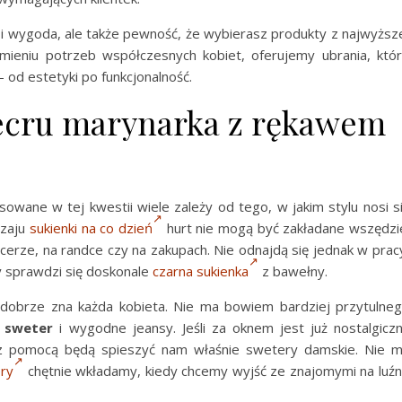
t i wygoda, ale także pewność, że wybierasz produkty z najwyższ
umieniu potrzeb współczesnych kobiet, oferujemy ubrania, któ
od estetyki po funkcjonalność.
ecru marynarka z rękawem
wane w tej kwestii wiele zależy od tego, w jakim stylu nosi s
dzaju
sukienki na co dzień
hurt nie mogą być zakładane wszędzi
erze, na randce czy na zakupach. Nie odnajdą się jednak w prac
y sprawdzi się doskonale
czarna sukienka
z bawełny.
e dobrze zna każda kobieta. Nie ma bowiem bardziej przytulne
y
sweter
i wygodne jeansy. Jeśli za oknem jest już nostalgicz
a, z pomocą będą spieszyć nam właśnie swetery damskie. Nie 
ry
chętnie wkładamy, kiedy chcemy wyjść ze znajomymi na luź