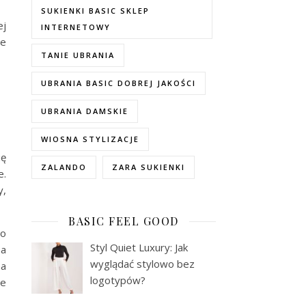
SUKIENKI BASIC SKLEP
ej
INTERNETOWY
re
TANIE UBRANIA
UBRANIA BASIC DOBREJ JAKOŚCI
UBRANIA DAMSKIE
WIOSNA STYLIZACJE
ię
ZALANDO
ZARA SUKIENKI
e.
y,
BASIC FEEL GOOD
go
Styl Quiet Luxury: Jak
na
wyglądać stylowo bez
ma
logotypów?
ne