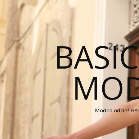
BASI
MOD
Modna odzież BAS