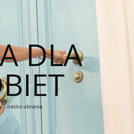
A DLA
BIET
 – basics ubrania