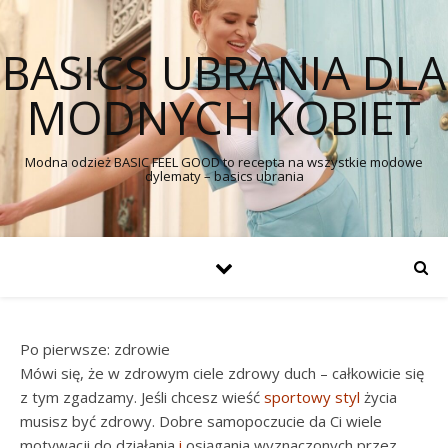
BASICS UBRANIA DLA
MODNYCH KOBIET
Modna odzież BASIC FEEL GOOD to recepta na wszystkie modowe
dylematy – basics ubrania
Po pierwsze: zdrowie
Mówi się, że w zdrowym ciele zdrowy duch – całkowicie się
z tym zgadzamy. Jeśli chcesz wieść
sportowy styl
życia
musisz być zdrowy. Dobre samopoczucie da Ci wiele
motywacji do działania
i
osiągania wyznaczonych przez