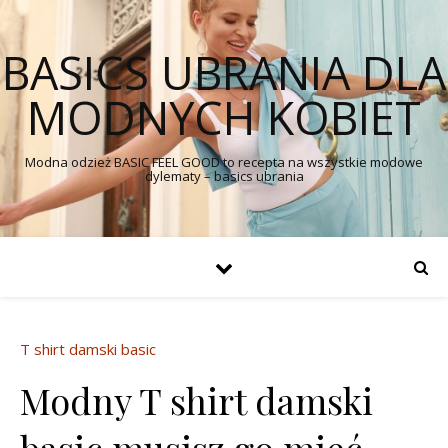
BASICS UBRANIA DLA
MODNYCH KOBIET
Modna odzież BASIC FEEL GOOD to recepta na wszystkie modowe
dylematy – basics ubrania
T shirt damski basic
Modny T shirt damski