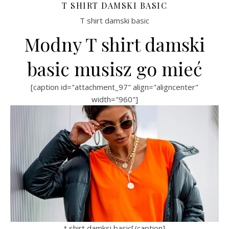
T SHIRT DAMSKI BASIC
T shirt damski basic
Modny T shirt damski
basic musisz go mieć
[caption id="attachment_97" align="aligncenter"
width="960"]
t shirt damksi basic[/caption]