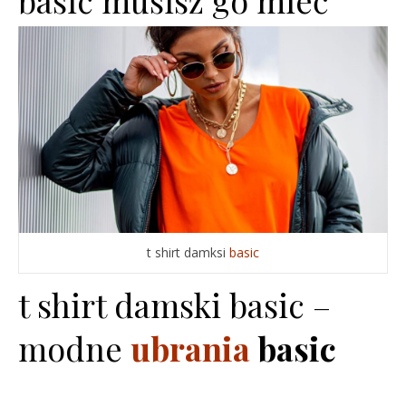
basic musisz go mieć
t shirt damksi
basic
t shirt damski basic –
modne
ubrania
basic