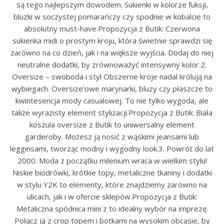
są tego najlepszym dowodem. Sukienki w kolorze fuksji,
bluzki w soczystej pomarańczy czy spodnie w kobalcie to
absolutny must-have.Propozycja z Butik: Czerwona
sukienka midi o prostym kroju, która świetnie sprawdzi się
zarówno na co dzień, jak i na większe wyjścia. Dodaj do niej
neutralne dodatki, by zrównoważyć intensywny kolor.2.
Oversize – swoboda i styl Obszerne kroje nadal królują na
wybiegach. Oversize’owe marynarki, bluzy czy płaszcze to
kwintesencja mody casualowej. To nie tylko wygoda, ale
także wyrazisty element stylizacji.Propozycja z Butik: Biała
koszula oversize z Butik to uniwersalny element
garderoby. Możesz ją nosić z wąskimi jeansami lub
legginsami, tworząc modny i wygodny look.3. Powrót do lat
2000. Moda z początku milenium wraca w wielkim stylu!
Niskie biodrówki, krótkie topy, metaliczne tkaniny i dodatki
w stylu Y2K to elementy, które znajdziemy zarówno na
ulicach, jak i w ofercie sklepów.Propozycja z Butik:
Metaliczna spódnica mini z to idealny wybór na imprezę.
Połącz ją z crop topem i botkami na wysokim obcasie, by