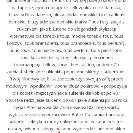
Jak dobierać ubrania z eButik do swojej palety barw? moda
na tapecie, moda na tapetę, fellow,bluza nike damska,
bluza adidas damska, bluzy adidas damskie, bluza adidas
damskie, bluzy adidasa damskie,Marka Tous i stylizacje z
sukienkami jaka biżuteria do eleganckich stylizacji.
Alternatywa dla torebka tous, modne torebki tous, tous
kolczyki, tous bransoletki, tous bransoletka, tous perfumy,
nous tous, tous naszyjnik, tous perfum, tous pierścionki,
tous kolczyki misie, zegarek tous, pierścionek
tousmapping, fellow, librus, hms, action, pudelek,Co
zamiast sheinside sukienki - popularne sklepy z sukienkami.
Twój Modowy sejf: Jak zabezpieczyć swoją szafę przed
modowymi wpadkami? Modna bluza polarowa – propozycja
dla kobiet i mężczyzn. Jakie sukienki dla kobiet po 40?
Stylistka radzi Jakie sukienki po 60? Jakie sukienki po 50 roku
życia? Alternatywa dla Zara sukienki Dlaczego warto
wybrać sukienki wieczorowe z Butik? Co zamiast unisono
sukienki - leksykon mody online.unisono, unisono sukienki,
unison, unisono sklepy, unisono wyprzedaż, unisono sklep