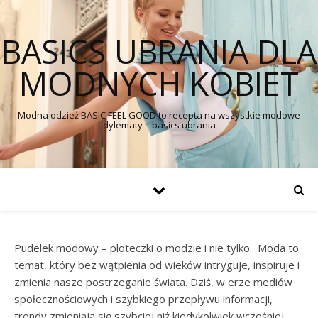
BASICS UBRANIA DLA
MODNYCH KOBIET
Modna odzież BASIC FEEL GOOD to recepta na wszystkie modowe
dylematy – basics ubrania
Pudelek modowy – ploteczki o modzie i nie tylko. Moda to
temat, który bez wątpienia od wieków intryguje, inspiruje i
zmienia nasze postrzeganie świata. Dziś, w erze mediów
społecznościowych i szybkiego przepływu informacji,
trendy zmieniają się szybciej niż kiedykolwiek wcześniej.