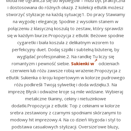
Moda nie ogranicza się do wybiegów – musi być praktyczna
i dostosowana do różnych okazji. Z kolekcji eButik możesz
stworzyć stylizacje na każdą sytuację:1. Do pracy Stawiamy
na wygodę i elegancję. Spodnie z wysokim stanem w
połączeniu z klasyczną koszulą to zestaw, który sprawdzi
się w każdym biurze.Propozycja z eButik: Beżowe spodnie
cygaretki i biała koszula z delikatnym wzorem to
perfekcyjny duet. Dodaj szpilki i subtelną biżuterię, by
wyglądać profesjonalnie.2. Na randkę Tu liczy się
romantyzm i pewność siebie.
Sukienki w
odcieniach
czerwieni lub różu zawsze robią wrażenie.Propozycja z
eButik: Sukienka o kroju kopertowym w kolorze pudrowego
różu podkreśli Twoją sylwetkę i doda wdzięku.3. Na
imprezę Błysk i odważne kroje są mile widziane. Wybieraj
metaliczne tkaniny, cekiny i nietuzinkowe
dodatki.Propozycja z eButik: Top z cekinami w kolorze
srebra zestawiony z czarnymi spodniami skórzanymi to
modowy hit imprezowy.4. Na co dzień Wygoda i styl to
podstawa casualowych stylizacji. Oversize’owe bluzy,