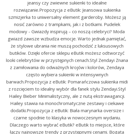
jeansy czy zwiewne sukienki to idealne
rozwiązanie.Propozycja z eButik: Jeansowa sukienka
szmizjerka to uniwersalny element garderoby. Możesz ją
nosić zarówno z trampkami, jak i z botkami. Pudelek
modowy - Gwiazdy inspirują – co noszą celebryci? Moda
gwiazd zawsze wzbudza emocje. Warto jednak pamiętać,
że stylowe ubrania nie muszą pochodzić z luksusowych
butików. Dzięki ofercie sklepu eButik możesz odtworzyć
looki celebrytów w przystępnych cenach.Styl Zendayi Znana
z zamiłowania do odważnych krojów i kolorów, Zendaya
często wybiera sukienki w intensywnych
barwach.Propozycja z eButik: Pomarańczowa sukienka midi
z rozcięciem to idealny wybór dla fanek stylu Zendayi.Styl
Hailey Bieber Minimalistyczny, ale z nutą ekstrawagancji.
Hailey stawia na monochromatyczne zestawy i ciekawe
dodatki.Propozycja z eButik: Biała marynarka oversize i
czarne spodnie to klasyka w nowoczesnym wydaniu.
Dlaczego warto wybrać eButik? eButik to miejsce, które
łączy najnowsze trendy z przystępnymi cenami. Bogata