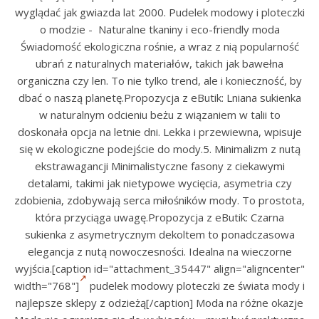
wyglądać jak gwiazda lat 2000. Pudelek modowy i ploteczki
o modzie - Naturalne tkaniny i eco-friendly moda
Świadomość ekologiczna rośnie, a wraz z nią popularność
ubrań z naturalnych materiałów, takich jak bawełna
organiczna czy len. To nie tylko trend, ale i konieczność, by
dbać o naszą planetę.Propozycja z eButik: Lniana sukienka
w naturalnym odcieniu beżu z wiązaniem w talii to
doskonała opcja na letnie dni. Lekka i przewiewna, wpisuje
się w ekologiczne podejście do mody.5. Minimalizm z nutą
ekstrawagancji Minimalistyczne fasony z ciekawymi
detalami, takimi jak nietypowe wycięcia, asymetria czy
zdobienia, zdobywają serca miłośników mody. To prostota,
która przyciąga uwagę.Propozycja z eButik: Czarna
sukienka z asymetrycznym dekoltem to ponadczasowa
elegancja z nutą nowoczesności. Idealna na wieczorne
wyjścia.[caption id="attachment_35447" align="aligncenter"
width="768"]
pudelek modowy ploteczki ze świata mody i
najlepsze sklepy z odzieżą[/caption] Moda na różne okazje