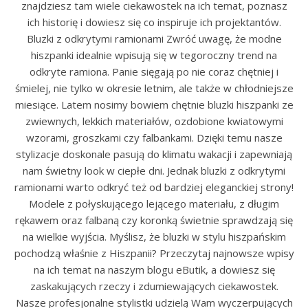
znajdziesz tam wiele ciekawostek na ich temat, poznasz
ich historię i dowiesz się co inspiruje ich projektantów.
Bluzki z odkrytymi ramionami Zwróć uwagę, że modne
hiszpanki idealnie wpisują się w tegoroczny trend na
odkryte ramiona. Panie sięgają po nie coraz chętniej i
śmielej, nie tylko w okresie letnim, ale także w chłodniejsze
miesiące. Latem nosimy bowiem chętnie bluzki hiszpanki ze
zwiewnych, lekkich materiałów, ozdobione kwiatowymi
wzorami, groszkami czy falbankami. Dzięki temu nasze
stylizacje doskonale pasują do klimatu wakacji i zapewniają
nam świetny look w ciepłe dni. Jednak bluzki z odkrytymi
ramionami warto odkryć też od bardziej eleganckiej strony!
Modele z połyskującego lejącego materiału, z długim
rękawem oraz falbaną czy koronką świetnie sprawdzają się
na wielkie wyjścia. Myślisz, że bluzki w stylu hiszpańskim
pochodzą właśnie z Hiszpanii? Przeczytaj najnowsze wpisy
na ich temat na naszym blogu eButik, a dowiesz się
zaskakujących rzeczy i zdumiewających ciekawostek.
Nasze profesjonalne stylistki udzielą Wam wyczerpujących