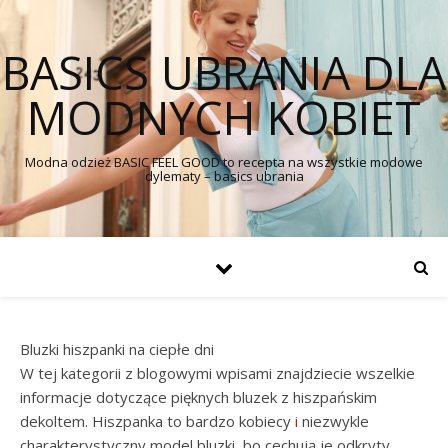
BASICS UBRANIA DLA
MODNYCH KOBIET
Modna odzież BASIC FEEL GOOD to recepta na wszystkie modowe
dylematy – basics ubrania
Bluzki hiszpanki na ciepłe dni
W tej kategorii z blogowymi wpisami znajdziecie wszelkie
informacje dotyczące pięknych bluzek z hiszpańskim
dekoltem. Hiszpanka to bardzo kobiecy
i
niezwykle
charakterystyczny model bluzki, bo cechują je odkryty