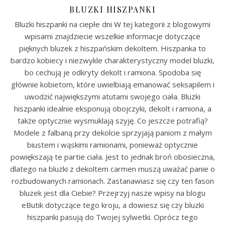
BLUZKI HISZPANKI
Bluzki hiszpanki na ciepłe dni W tej kategorii z blogowymi
wpisami znajdziecie wszelkie informacje dotyczące
pięknych bluzek z hiszpańskim dekoltem. Hiszpanka to
bardzo kobiecy i niezwykle charakterystyczny model bluzki,
bo cechują je odkryty dekolt i ramiona. Spodoba się
głównie kobietom, które uwielbiają emanować seksapilem i
uwodzić największymi atutami swojego ciała. Bluzki
hiszpanki idealnie eksponują obojczyki, dekolt i ramiona, a
także optycznie wysmuklają szyję. Co jeszcze potrafią?
Modele z falbaną przy dekolcie sprzyjają paniom z małym
biustem i wąskimi ramionami, ponieważ optycznie
powiększają te partie ciała. Jest to jednak broń obosieczna,
dlatego na bluzki z dekoltem carmen muszą uważać panie o
rozbudowanych ramionach. Zastanawiasz się czy ten fason
bluzek jest dla Ciebie? Przejrzyj nasze wpisy na blogu
eButik dotyczące tego kroju, a dowiesz się czy bluzki
hiszpanki pasują do Twojej sylwetki. Oprócz tego