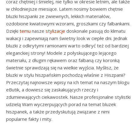
coraz chętniej i śmielej, nie tylko w okresie letnim, ale także
w chłodniejsze miesiące. Latem nosimy bowiem chętnie
bluzki hiszpanki ze zwiewnych, lekkich materiałów,
ozdobione kwiatowymi wzorami, groszkami czy falbankami.
Dzięki
temu
nasze
stylizacje
doskonale pasują do klimatu
wakacji i zapewniają nam świetny look w ciepłe dni. Jednak
bluzki z odkrytymi ramionami warto odkryć też od bardziej
eleganckiej strony! Modele z połyskującego lejącego
materiału, z długim rękawem oraz falbaną czy koronką
świetnie sprawdzają się na wielkie wyjścia. Myślisz, że
bluzki w stylu hiszpańskim pochodzą właśnie z Hiszpanii?
Przeczytaj najnowsze wpisy na ich temat na naszym blogu
eButik, a dowiesz się zaskakujących rzeczy i
zdumiewających ciekawostek. Nasze profesjonalne stylistki
udzielą Wam wyczerpujących porad na temat bluzek
hiszpanek, a także przedyskutują związane z nimi
popularne fakty i mity.