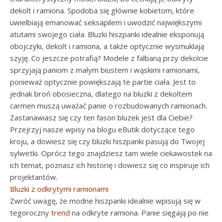
dekolt i ramiona. Spodoba się głównie kobietom, które
uwielbiają emanować seksapilem i uwodzić największymi
atutami swojego ciała. Bluzki hiszpanki idealnie eksponują
obojczyki, dekolt i ramiona, a także optycznie wysmuklają
szyję. Co jeszcze potrafią? Modele z falbaną przy dekolcie
sprzyjają paniom z małym biustem i wąskimi ramionami,
ponieważ optycznie powiększają te partie ciała. Jest to
jednak broń obosieczna, dlatego na bluzki z dekoltem
carmen muszą uważać panie o rozbudowanych ramionach.
Zastanawiasz się czy ten fason bluzek jest dla Ciebie?
Przejrzyj nasze wpisy na blogu eButik dotyczące tego
kroju, a dowiesz się czy bluzki hiszpanki pasują do Twojej
sylwetki. Oprócz tego znajdziesz tam wiele ciekawostek na
ich temat, poznasz ich historię i dowiesz się co inspiruje ich
projektantów.
Bluzki z odkrytymi ramionami
Zwróć uwagę, że modne hiszpanki idealnie wpisują się w
tegoroczny
trend
na odkryte ramiona. Panie sięgają po nie