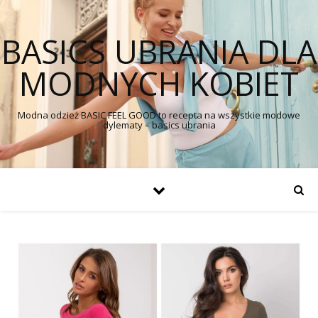
BASICS UBRANIA DLA
MODNYCH KOBIET
Modna odzież BASIC FEEL GOOD to recepta na wszystkie modowe
dylematy – basics ubrania