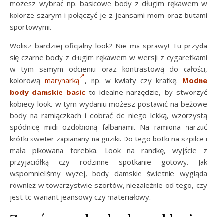
możesz wybrać np. basicowe body z długim rękawem w
kolorze szarym i połączyć je z jeansami mom oraz butami
sportowymi.
Wolisz bardziej oficjalny look? Nie ma sprawy! Tu przyda
się czarne body z długim rękawem w wersji z cygaretkami
w tym samym odcieniu oraz kontrastową do całości,
kolorową
marynarką
, np. w kwiaty czy kratkę.
Modne
body damskie basic
to idealne narzędzie, by stworzyć
kobiecy look. w tym wydaniu możesz postawić na beżowe
body na ramiączkach i dobrać do niego lekką, wzorzystą
spódnicę midi ozdobioną falbanami. Na ramiona narzuć
krótki sweter zapianany na guziki. Do tego botki na szpilce i
mała pikowana torebka. Look na randkę, wyjście z
przyjaciółką czy rodzinne spotkanie gotowy. Jak
wspomnieliśmy wyżej, body damskie świetnie wygląda
również w towarzystwie szortów, niezależnie od tego, czy
jest to wariant jeansowy czy materiałowy.