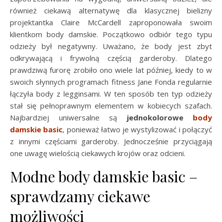
również ciekawą alternatywę dla klasycznej bielizny
projektantka Claire McCardell zaproponowała swoim
klientkom body damskie. Początkowo odbiór tego typu
odzieży był negatywny. Uważano, że body jest zbyt
odkrywającą i frywolną częścią garderoby. Dlatego
prawdziwą furorę zrobiło ono wiele lat później, kiedy to w
swoich słynnych programach fitness Jane Fonda regularnie
łączyła body z legginsami. W ten sposób ten typ odzieży
stał się pełnoprawnym elementem w kobiecych szafach.
Najbardziej uniwersalne są
jednokolorowe
body
damskie basic
, ponieważ łatwo je wystylizować i połączyć
z innymi częściami garderoby. Jednocześnie przyciągają
one uwagę wielością ciekawych krojów oraz odcieni.
Modne body damskie basic –
sprawdzamy ciekawe
możliwości