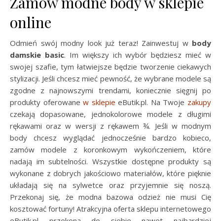
Zamów modne body w sklepie
online
Odmień swój modny look już teraz! Zainwestuj w
body
damskie basic
. Im większy ich wybór będziesz mieć w
swojej szafie, tym łatwiejsze będzie tworzenie ciekawych
stylizacji. Jeśli chcesz mieć pewność, że wybrane modele są
zgodne z najnowszymi trendami, koniecznie sięgnij po
produkty oferowane
w sklepie
eButik.pl. Na Twoje
zakupy
czekają dopasowane, jednokolorowe modele z długimi
rękawami oraz w wersji z rękawem ¾. Jeśli w modnym
body chcesz wyglądać jednocześnie bardzo kobieco,
zamów modele z koronkowym wykończeniem, które
nadają im subtelności. Wszystkie dostępne produkty są
wykonane z dobrych jakościowo materiałów, które pięknie
układają się na sylwetce oraz przyjemnie się noszą.
Przekonaj się, że modna bazowa odzież nie musi Cię
kosztować fortuny! Atrakcyjna oferta sklepu internetowego
eButik.pl przekona do siebie nawet najbardziej