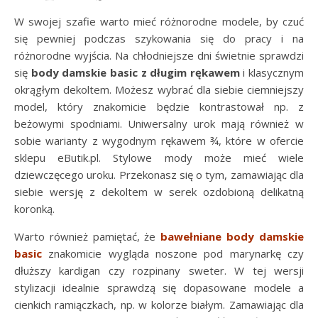
W swojej szafie warto mieć różnorodne modele, by czuć
się pewniej podczas szykowania się do pracy i na
różnorodne wyjścia. Na chłodniejsze dni świetnie sprawdzi
się
body damskie basic z długim rękawem
i klasycznym
okrągłym dekoltem. Możesz wybrać dla siebie ciemniejszy
model, który znakomicie będzie kontrastował np. z
beżowymi spodniami. Uniwersalny urok mają również w
sobie warianty z wygodnym rękawem ¾, które w ofercie
sklepu eButik.pl. Stylowe mody może mieć wiele
dziewczęcego uroku. Przekonasz się o tym, zamawiając dla
siebie wersję z dekoltem w serek ozdobioną delikatną
koronką.
Warto również pamiętać, że
bawełniane body damskie
basic
znakomicie wygląda noszone pod marynarkę czy
dłuższy kardigan czy rozpinany sweter. W tej wersji
stylizacji idealnie sprawdzą się dopasowane modele a
cienkich ramiączkach, np. w kolorze białym. Zamawiając dla