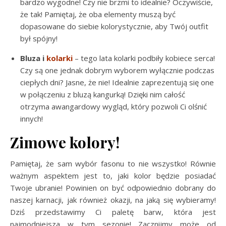
bardzo wygodne! Czy nie brzmi to idealnie? Oczywiście,
że tak! Pamiętaj, że oba elementy muszą być
dopasowane do siebie kolorystycznie, aby Twój outfit
był spójny!
Bluza i
kolarki
– tego lata kolarki podbiły kobiece serca!
Czy są one jednak dobrym wyborem wyłącznie podczas
ciepłych dni? Jasne, że nie! Idealnie zaprezentują się one
w połączeniu z bluzą kangurką! Dzięki nim całość
otrzyma awangardowy wygląd, który pozwoli Ci olśnić
innych!
Zimowe kolory!
Pamiętaj, że sam wybór fasonu to nie wszystko! Równie
ważnym aspektem jest to, jaki kolor będzie posiadać
Twoje ubranie! Powinien on być odpowiednio dobrany do
naszej karnacji, jak również okazji, na jaką się wybieramy!
Dziś przedstawimy Ci paletę barw, która jest
najmodniejsza w tym sezonie! Zacznijmy może od