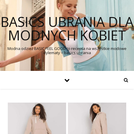
BASICS UBRANIA DLA
MODNYCH KOBIET
Modna odzież BASIC FEEL GOOD to recepta na wszystkie modowe
dylematy – basics ubrania