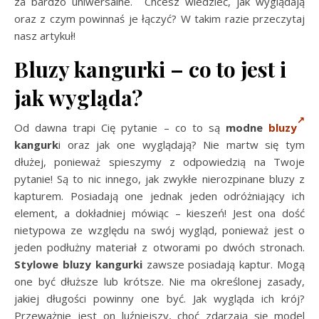
za bardzo uniwersalne. Chcesz wiedzieć, jak wyglądają
oraz z czym powinnaś je łączyć? W takim razie przeczytaj
nasz artykuł!
Bluzy kangurki – co to jest i
jak wygląda?
Od dawna trapi Cię pytanie – co to są
modne
bluzy
kangurk
i oraz jak one wyglądają? Nie martw się tym
dłużej, ponieważ spieszymy z odpowiedzią na Twoje
pytanie! Są to nic innego, jak zwykłe nierozpinane bluzy z
kapturem. Posiadają one jednak jeden odróżniający ich
element, a dokładniej mówiąc – kieszeń! Jest ona dość
nietypowa ze względu na swój wygląd, ponieważ jest o
jeden podłużny materiał z otworami po dwóch stronach.
Stylowe bluzy kangurki
zawsze posiadają kaptur. Mogą
one być dłuższe lub krótsze. Nie ma określonej zasady,
jakiej długości powinny one być. Jak wygląda ich krój?
Przeważnie jest on luźniejszy, choć zdarzają się model