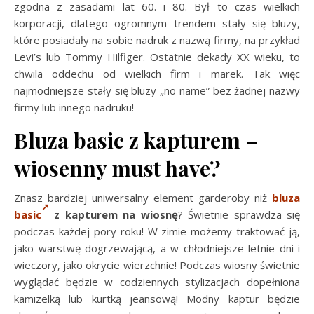
zgodna z zasadami lat 60. i 80. Był to czas wielkich
korporacji, dlatego ogromnym trendem stały się bluzy,
które posiadały na sobie nadruk z nazwą firmy, na przykład
Levi’s lub Tommy Hilfiger. Ostatnie dekady XX wieku, to
chwila oddechu od wielkich firm i marek. Tak więc
najmodniejsze stały się bluzy „no name” bez żadnej nazwy
firmy lub innego nadruku!
Bluza basic z kapturem –
wiosenny must have?
Znasz bardziej uniwersalny element garderoby niż
bluza
basic
z kapturem na wiosnę
? Świetnie sprawdza się
podczas każdej pory roku! W zimie możemy traktować ją,
jako warstwę dogrzewającą, a w chłodniejsze letnie dni i
wieczory, jako okrycie wierzchnie! Podczas wiosny świetnie
wyglądać będzie w codziennych stylizacjach dopełniona
kamizelką lub kurtką jeansową! Modny kaptur będzie