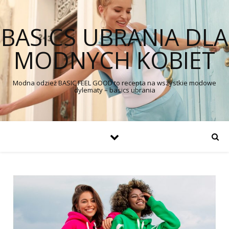
BASICS UBRANIA DLA
MODNYCH KOBIET
Modna odzież BASIC FEEL GOOD to recepta na wszystkie modowe
dylematy – basics ubrania