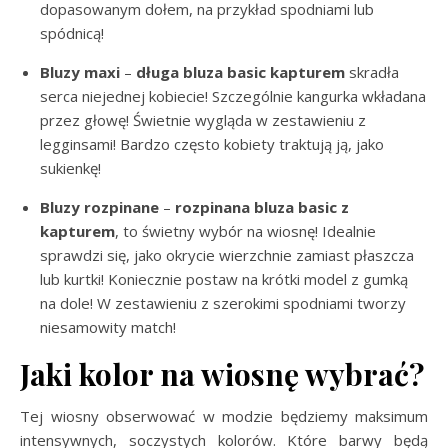
dopasowanym dołem, na przykład spodniami lub
spódnicą!
Bluzy maxi
–
długa bluza basic kapturem
skradła
serca niejednej kobiecie! Szczególnie kangurka wkładana
przez głowę! Świetnie wygląda w zestawieniu z
legginsami! Bardzo często kobiety traktują ją, jako
sukienkę!
Bluzy rozpinane
–
rozpinana bluza basic z
kapturem
, to świetny wybór na wiosnę! Idealnie
sprawdzi się, jako okrycie wierzchnie zamiast płaszcza
lub kurtki! Koniecznie postaw na krótki model z gumką
na dole! W zestawieniu z szerokimi spodniami tworzy
niesamowity match!
Jaki kolor na wiosnę wybrać?
Tej wiosny obserwować w modzie będziemy maksimum
intensywnych, soczystych kolorów. Które barwy będą