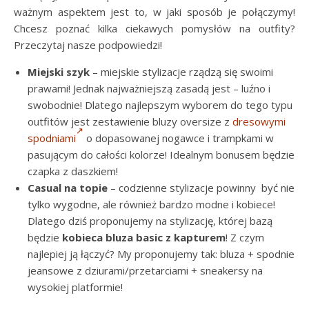
ważnym aspektem jest to, w jaki sposób je połączymy!
Chcesz poznać kilka ciekawych pomysłów na outfity?
Przeczytaj nasze podpowiedzi!
Miejski szyk
– miejskie stylizacje rządzą się swoimi
prawami! Jednak najważniejszą zasadą jest – luźno i
swobodnie! Dlatego najlepszym wyborem do tego typu
outfitów jest zestawienie bluzy oversize z
dresowymi
spodniami
o dopasowanej nogawce i trampkami w
pasującym do całości kolorze! Idealnym bonusem będzie
czapka z daszkiem!
Casual na topie
– codzienne stylizacje powinny być nie
tylko wygodne, ale również bardzo modne i kobiece!
Dlatego dziś proponujemy na stylizację, której bazą
będzie
kobieca bluza basic z kapturem
! Z czym
najlepiej ją łączyć? My proponujemy tak: bluza + spodnie
jeansowe z dziurami/przetarciami + sneakersy na
wysokiej platformie!