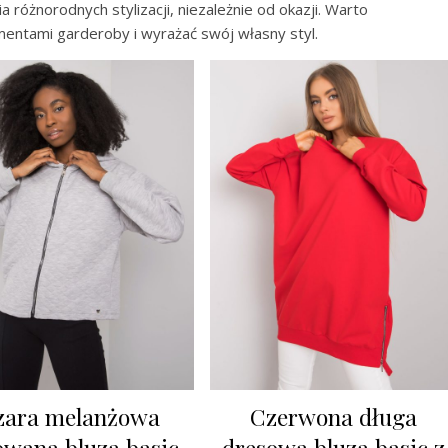
 różnorodnych stylizacji, niezależnie od okazji. Warto
mentami garderoby i wyrażać swój własny styl.
zara melanżowa
Czerwona długa
owana bluza basic
dresowa bluza basic z