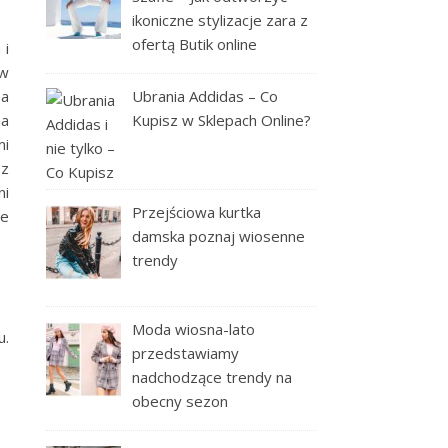
ikoniczne stylizacje zara z
ofertą Butik online
 i
 w
Ubrania Addidas – Co
 a
Kupisz w Sklepach Online?
na
mi
 z
ni
Przejściowa kurtka
je
damska poznaj wiosenne
trendy
Moda wiosna-lato
u.
przedstawiamy
nadchodzące trendy na
obecny sezon