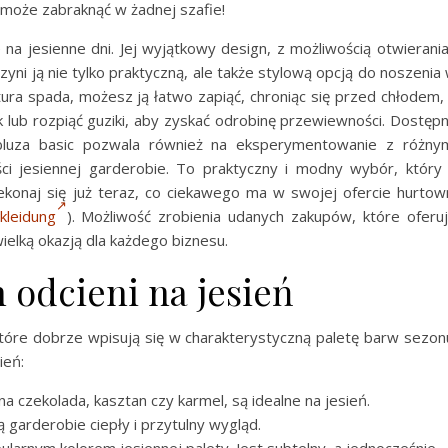
e może zabraknąć w żadnej szafie!
na jesienne dni. Jej wyjątkowy design, z możliwością otwierania
zyni ją nie tylko praktyczną, ale także stylową opcją do noszenia
ura spada, możesz ją łatwo zapiąć, chroniąc się przed chłodem,
k lub rozpiąć guziki, aby zyskać odrobinę przewiewności. Dostęp
 bluza basic pozwala również na eksperymentowanie z różny
ości jesiennej garderobie. To praktyczny i modny wybór, który
zekonaj się już teraz, co ciekawego ma w swojej ofercie hurtow
kleidung
). Możliwość zrobienia udanych zakupów, które oferu
wielką okazją dla każdego biznesu.
 odcieni na jesień
które dobrze wpisują się w charakterystyczną paletę barw sezon
ień:
na czekolada, kasztan czy karmel, są idealne na jesień.
ą garderobie ciepły i przytulny wygląd.