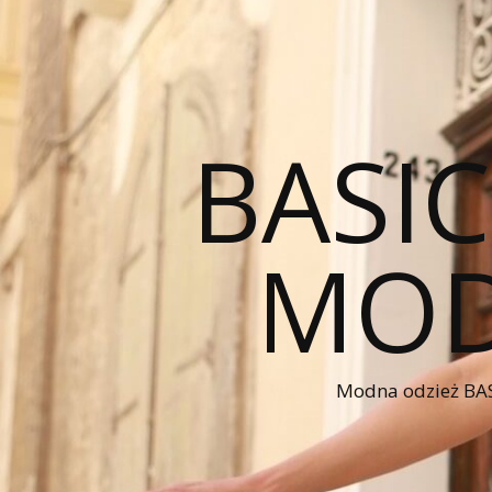
BASI
MOD
Modna odzież BAS