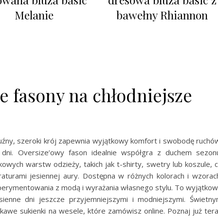
Melanie
bawełny Rhiannon
e fasony na chłodniejsze
j luźny, szeroki krój zapewnia wyjątkowy komfort i swobodę ruchó
 dni. Oversize’owy fason idealnie współgra z duchem sezon
wych warstw odzieży, takich jak t-shirty, swetry lub koszule, 
turami jesiennej aury. Dostępna w różnych kolorach i wzorac
perymentowania z modą i wyrażania własnego stylu. To wyjątko
esienne dni jeszcze przyjemniejszymi i modniejszymi. Świetn
e sukienki na wesele, które zamówisz online. Poznaj już ter