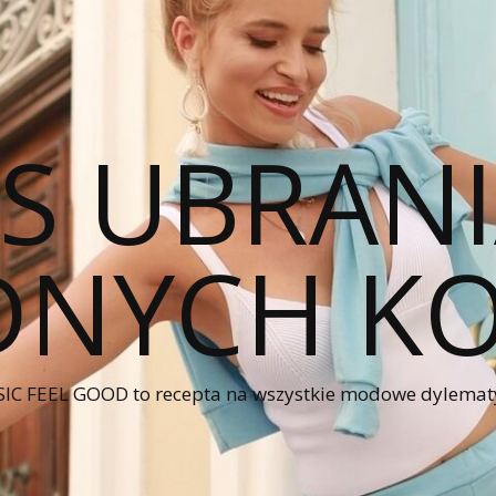
CS UBRANI
NYCH KO
IC FEEL GOOD to recepta na wszystkie modowe dylematy