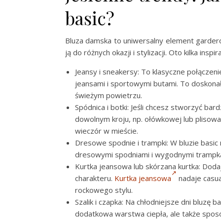
basic?
Bluza damska to uniwersalny element garder
ją do różnych okazji i stylizacji. Oto kilka inspi
Jeansy i sneakersy: To klasyczne połączeni
jeansami i sportowymi butami. To doskonał
świeżym powietrzu.
Spódnica i botki: Jeśli chcesz stworzyć bard
dowolnym kroju, np. ołówkowej lub plisowan
wieczór w mieście.
Dresowe spodnie i trampki: W bluzie basi
dresowymi spodniami i wygodnymi trampkami
Kurtka jeansowa lub skórzana kurtka: Doda
charakteru.
Kurtka jeansowa
nadaje casua
rockowego stylu.
Szalik i czapka: Na chłodniejsze dni bluzę b
dodatkowa warstwa ciepła, ale także sposób