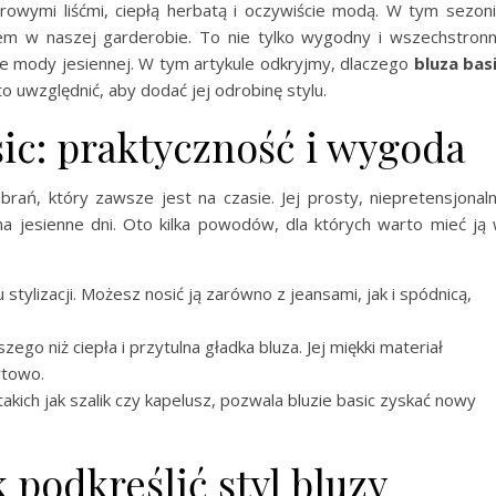
lorowymi liśćmi, ciepłą herbatą i oczywiście modą. W tym sezon
m w naszej garderobie. To nie tylko wygodny i wszechstron
ie mody jesiennej. W tym artykule odkryjmy, dlaczego
bluza bas
to uwzględnić, aby dodać jej odrobinę stylu.
sic: praktyczność i wygoda
rań, który zawsze jest na czasie. Jej prosty, niepretensjonal
a jesienne dni. Oto kilka powodów, dla których warto mieć ją
 stylizacji. Możesz nosić ją zarówno z jeansami, jak i spódnicą,
zego niż ciepła i przytulna gładka bluza. Jej miękki materiał
rtowo.
akich jak szalik czy kapelusz, pozwala bluzie basic zyskać nowy
k podkreślić styl bluzy