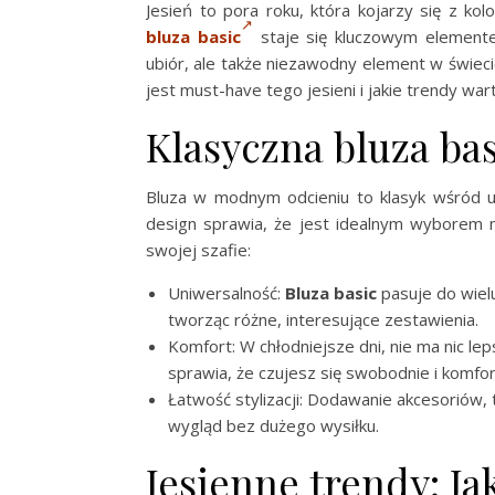
Jesień to pora roku, która kojarzy się z ko
bluza basic
staje się kluczowym elemente
ubiór, ale także niezawodny element w świec
jest must-have tego jesieni i jakie trendy war
Klasyczna bluza ba
Bluza w modnym odcieniu to klasyk wśród ub
design sprawia, że jest idealnym wyborem n
swojej szafie:
Uniwersalność:
Bluza basic
pasuje do wielu
tworząc różne, interesujące zestawienia.
Komfort: W chłodniejsze dni, nie ma nic leps
sprawia, że czujesz się swobodnie i komfo
Łatwość stylizacji: Dodawanie akcesoriów, t
wygląd bez dużego wysiłku.
Jesienne trendy: Ja