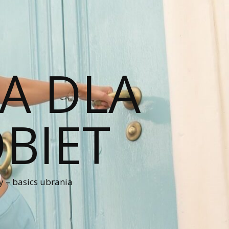
A DLA
BIET
 – basics ubrania