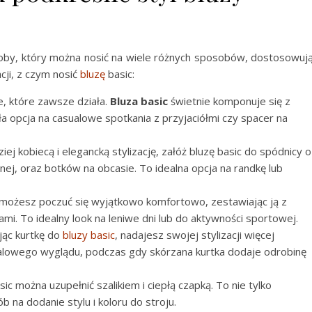
oby, który można nosić na wiele różnych sposobów, dostosowuj
racji, z czym nosić
bluzę
basic:
e, które zawsze działa.
Bluza basic
świetnie komponuje się z
a opcja na casualowe spotkania z przyjaciółmi czy spacer na
ziej kobiecą i elegancką stylizację, załóż bluzę basic do spódnicy o
ej, oraz botków na obcasie. To idealna opcja na randkę lub
c możesz poczuć się wyjątkowo komfortowo, zestawiając ją z
. To idealny look na leniwe dni lub do aktywności sportowej.
jąc kurtkę do
bluzy basic
, nadajesz swojej stylizacji więcej
lowego wyglądu, podczas gdy skórzana kurtka dodaje odrobinę
asic można uzupełnić szalikiem i ciepłą czapką. To nie tylko
 na dodanie stylu i koloru do stroju.