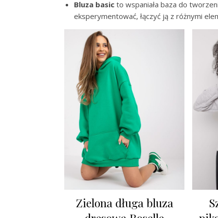
Bluza basic
to wspaniała baza do tworzenia
eksperymentować, łączyć ją z różnymi ele
Zielona długa bluza
S
dresowa Roselle
pik