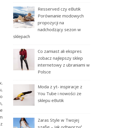
Resserved czy eButik
Porównanie modowych
propozycji na
nadchodzący sezon w
sklepach
Co zamiast ali ekspres
zobacz najlepszy sklep
internetowy z ubraniami w
Polsce
w,
Moda z yt- inspiracje z
u,
You Tube i nowości ze
co
sklepu eButik
h,
we
ym
Zaras Style w Twojej
az
szafie – Jak odtworzyć