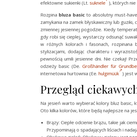
efektowne sukienki (Lt.
suknele
), których ni
Rozpina
bluza basic
to absolutny must-have 
zamykania na zamek błyskawiczny lub guziki, c
zmiennej jesiennej pogodzie. Kiedy temperat
gdy robi się cieplej, wystarczy odsunąć suwa
w różnych kolorach i fasonach, rozpinana
stylizacjami, dodając charakteru i wyrazist
pewnością umili jesienne dni. Nie czekaj! Pr
odzieży basic (De.
Großhändler für Grundbe
internetowa hurtownia (Ee.
hulgimüük
) jest 
Przegląd ciekawych
Na jesień warto wybierać kolory bluz basic, 
Oto kilka kolorów, które będą najlepsze na jes
Brązy: Ciepłe odcienie brązu, takie jak ciem
Przypominają o spadających liściach i nadaj