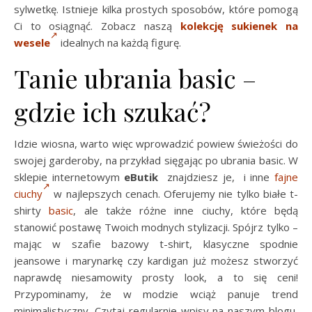
sylwetkę. Istnieje kilka prostych sposobów, które pomogą
Ci to osiągnąć. Zobacz naszą
kolekcję sukienek na
wesele
idealnych na każdą figurę.
Tanie ubrania basic –
gdzie ich szukać?
Idzie wiosna, warto więc wprowadzić powiew świeżości do
swojej garderoby, na przykład sięgając po ubrania basic. W
sklepie internetowym
eButik
znajdziesz je, i inne
fajne
ciuchy
w najlepszych cenach. Oferujemy nie tylko białe t-
shirty
basic
, ale także różne inne ciuchy, które będą
stanowić postawę Twoich modnych stylizacji. Spójrz tylko –
mając w szafie bazowy t-shirt, klasyczne spodnie
jeansowe i marynarkę czy kardigan już możesz stworzyć
naprawdę niesamowity prosty look, a to się ceni!
Przypominamy, że w modzie wciąż panuje trend
minimalistyczny. Czytaj regularnie wpisy na naszym blogu,