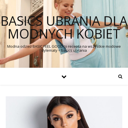
BASICS UBRANIA DLA
MODNYCH KOBIET
Modna odzież BASIC FEEL GOOD to recepta na wszystkie modowe
dylematy – basics ubrania