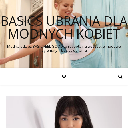
BASICS UBRANIA DLA
MODNYCH KOBIET
Modna odzież BASIC FEEL GOOD to recepta na wszystkie modowe
dylematy – basics ubrania