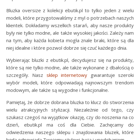
Bluzka oversize z kolekcji ebutik.pl to tylko jeden z wielu
modeli, które przygotowaliśmy z myl o potrzebach naszych
klientek. Dokładamy wszelkich starań, aby nasze produkty
byly nie tylko modne, ale także wysokiej jakości. Zależy nam
na tym, aby każda kobieta mogła znale braki, które są dla
niej idealne i które pozwol dobrze się czuć każdego dnia.
Wybierając bluzki z ebutik.pl, decydujesz się na produkty,
które są nie tylko modne, ale także wykonane z dbałością o
szczegóły. Nasz
sklep internetowy
gwarantuje szeroki
wybór modeli, które odpowiadają najnowszym trendom
modowym, ale także są wygodne i funkcjonalne.
Pamiętaj, że dobrze dobrana bluzka to klucz do stworzenia
wielu atrakcyjnych stylizacji. Niezależnie od tego, czy
szukasz czegoś na wyjątkow okazję, czy do noszenia na co
dzień, ebutik.pl ma coś dla Ciebie. Zachęcamy do
odwiedzenia naszego sklepu i znajdowania bluzek, które
będą odpowiada Twojemu stylowi życia i upodobaniom.