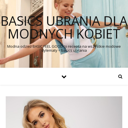
BASICS UBRANIA DLA
MODNYCH KOBIET
Modna odzież BASIC FEEL GOOD to recepta na wszystkie modowe
dylematy – basics ubrania