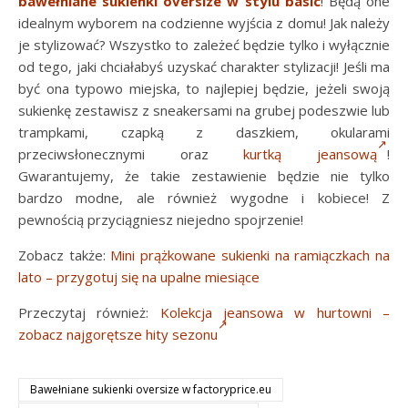
bawełniane sukienki oversize w stylu basic
! Będą one
idealnym wyborem na codzienne wyjścia z domu! Jak należy
je stylizować? Wszystko to zależeć będzie tylko i wyłącznie
od tego, jaki chciałabyś uzyskać charakter stylizacji! Jeśli ma
być ona typowo miejska, to najlepiej będzie, jeżeli swoją
sukienkę zestawisz z sneakersami na grubej podeszwie lub
trampkami, czapką z daszkiem, okularami
przeciwsłonecznymi oraz
kurtką jeansową
!
Gwarantujemy, że takie zestawienie będzie nie tylko
bardzo modne, ale również wygodne i kobiece! Z
pewnością przyciągniesz niejedno spojrzenie!
Zobacz także:
Mini prążkowane sukienki na ramiączkach na
lato – przygotuj się na upalne miesiące
Przeczytaj również:
Kolekcja jeansowa w hurtowni –
zobacz najgorętsze hity sezonu
Bawełniane sukienki oversize w factoryprice.eu