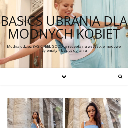
BASICS UBRANIA DLA
MODNYCH KOBIET
Modna odzież BASIC FEEL GOOD to recepta na wszystkie modowe
dylematy – basics ubrania