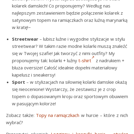
kolarek damskich! Co proponujemy? Według nas
najlepszym zestawieniem będzie połączenie kolarek z
satynowym topem na ramiączkach oraz luźną marynarką
w kratę!~
Streetwear
– lubisz luźne i wygodne stylizacje w stylu
streetwear? W takim razie modne kolarki muszą znaleźć
się w Twojej szafie! Jak tworzyć z nimi outfity? My
proponujemy tak: kolarki + luźny
t-shirt
z nadrukiem +
bluza oversize! Całość idealnie dopełni materiałowy
kapelusz i sneakersy!
Sport
– w stylizacjach na siłownię kolarki damskie okażą
się nieocenione! Wystarczy, że zestawisz je z crop
topem o dopasowanym kroju oraz sportowym obuwiem
w pasującym kolorze!
Zobacz także:
Topy na ramiączkach
w hurcie – które z nich
wybrać?
Przeczytaj również:
Legginsy i koszulki basic – stwórz