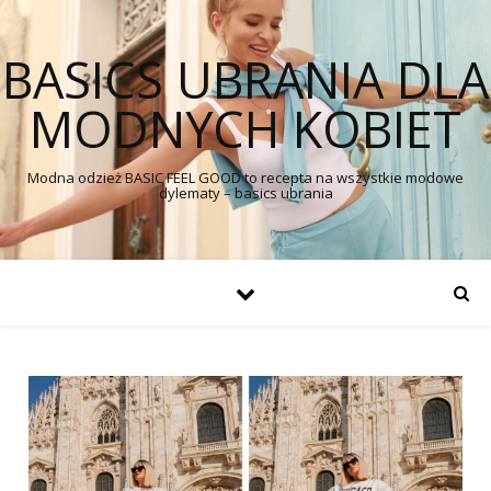
BASICS UBRANIA DLA
MODNYCH KOBIET
Modna odzież BASIC FEEL GOOD to recepta na wszystkie modowe
dylematy – basics ubrania