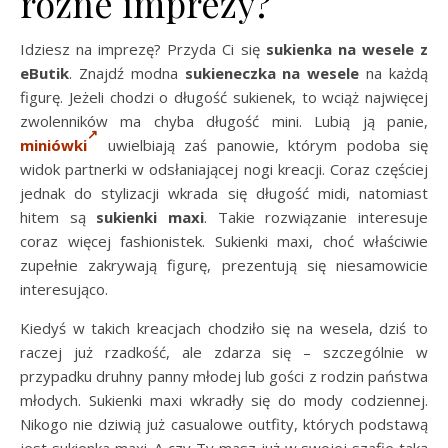
różne imprezy?
Idziesz na imprezę? Przyda Ci się
sukienka na wesele z
eButik
. Znajdź modna
sukieneczka na wesele
na każdą
figurę. Jeżeli chodzi o długość sukienek, to wciąż najwięcej
zwolenników ma chyba długość mini. Lubią ją panie,
miniówki
uwielbiają zaś panowie, którym podoba się
widok partnerki w odsłaniającej nogi kreacji. Coraz częściej
jednak do stylizacji wkrada się długość midi, natomiast
hitem są
sukienki maxi
. Takie rozwiązanie interesuje
coraz więcej fashionistek. Sukienki maxi, choć właściwie
zupełnie zakrywają figurę, prezentują się niesamowicie
interesująco.
Kiedyś w takich kreacjach chodziło się na wesela, dziś to
raczej już rzadkość, ale zdarza się – szczególnie w
przypadku druhny panny młodej lub gości z rodzin państwa
młodych. Sukienki maxi wkradły się do mody codziennej.
Nikogo nie dziwią już casualowe outfity, których podstawą